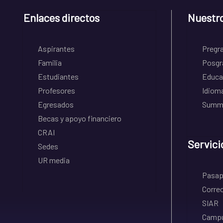
Enlaces directos
Nuestr
Aspirantes
Pregr
Familia
Posgr
Estudiantes
Educa
Profesores
Idiom
Egresados
Summe
Becas y apoyo financiero
CRAI
Servici
Sedes
UR media
Pasapo
Correo
SIAR
Campu