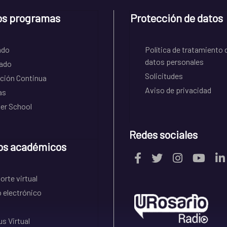
os programas
Protección de datos
ado
Política de tratamiento 
datos personales
ado
Solicitudes
ción Continua
Aviso de privacidad
as
r School
Redes sociales
os académicos
rte virtual
 electrónico
s Virtual