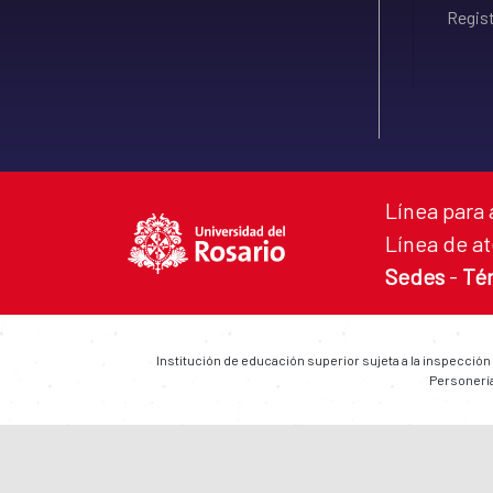
Regist
Línea para 
Línea de at
Sedes
-
Té
Institución de educación superior sujeta a la inspección
Personería