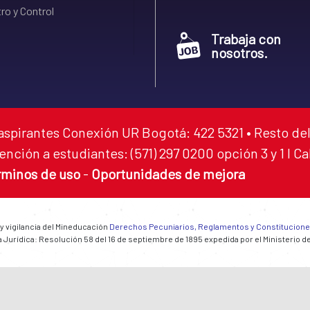
ro y Control
Trabaja con
nosotros.
aspirantes Conexión UR Bogotá: 422 5321 • Resto del
ención a estudiantes: (571) 297 0200 opción 3 y 1 I C
rminos de uso
-
Oportunidades de mejora
 y vigilancia del Mineducación
Derechos Pecuniarios, Reglamentos y Constitucion
 Jurídica: Resolución 58 del 16 de septiembre de 1895 expedida por el Ministerio d