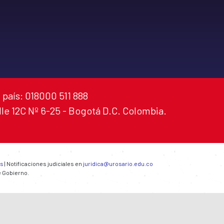
 país: 018000 511 888
alle 12C Nº 6-25 - Bogotá D.C. Colombia.
es
| Notificaciones judiciales en
juridica@urosario.edu.co
e Gobierno.