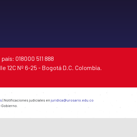
 país: 018000 511 888
alle 12C Nº 6-25 - Bogotá D.C. Colombia.
es
| Notificaciones judiciales en
juridica@urosario.edu.co
e Gobierno.