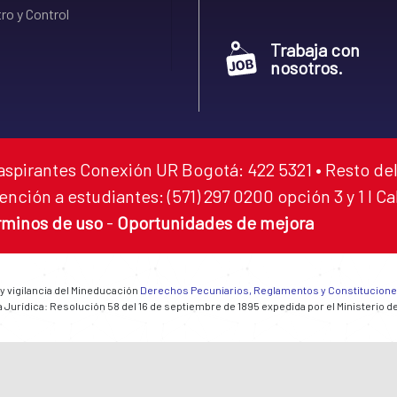
ro y Control
Trabaja con
nosotros.
aspirantes Conexión UR Bogotá: 422 5321 • Resto del
ención a estudiantes: (571) 297 0200 opción 3 y 1 I C
rminos de uso
-
Oportunidades de mejora
 y vigilancia del Mineducación
Derechos Pecuniarios, Reglamentos y Constitucion
 Jurídica: Resolución 58 del 16 de septiembre de 1895 expedida por el Ministerio d