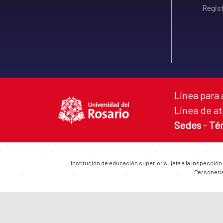
Regist
Línea para 
Línea de at
Sedes
-
Té
Institución de educación superior sujeta a la inspección
Personería