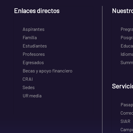
Enlaces directos
Nuestr
Aspirantes
Pregr
Familia
Posgr
Estudiantes
Educa
Profesores
Idiom
Egresados
Summe
Becas y apoyo financiero
CRAI
Servici
Sedes
UR media
Pasapo
Correo
SIAR
Campu