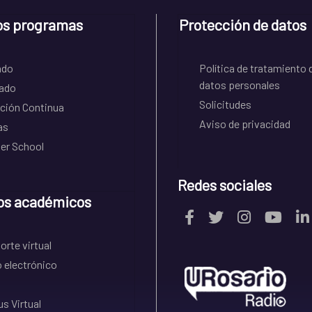
os programas
Protección de datos
ado
Política de tratamiento 
datos personales
ado
Solicitudes
ción Continua
Aviso de privacidad
as
r School
Redes sociales
os académicos
rte virtual
 electrónico
s Virtual