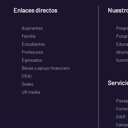
Enlaces directos
Nuestr
Aspirantes
Pregr
Familia
Posgr
Estudiantes
Educa
Profesores
Idiom
Egresados
Summe
Becas y apoyo financiero
CRAI
Servici
Sedes
UR media
Pasapo
Correo
SIAR
Campu