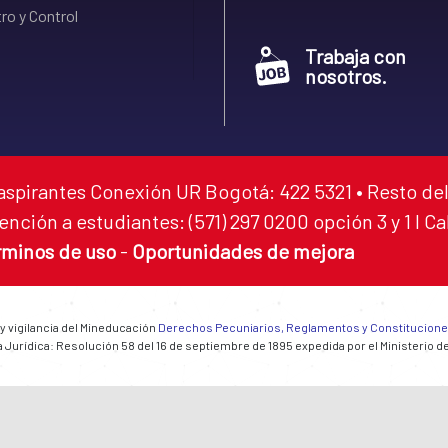
ro y Control
Trabaja con
nosotros.
aspirantes Conexión UR Bogotá: 422 5321 • Resto del
ención a estudiantes: (571) 297 0200 opción 3 y 1 I C
rminos de uso
-
Oportunidades de mejora
 y vigilancia del Mineducación
Derechos Pecuniarios, Reglamentos y Constitucion
 Jurídica: Resolución 58 del 16 de septiembre de 1895 expedida por el Ministerio d