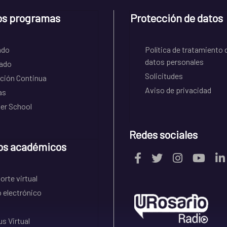
os programas
Protección de datos
ado
Política de tratamiento 
datos personales
ado
Solicitudes
ción Continua
Aviso de privacidad
as
r School
Redes sociales
os académicos
rte virtual
 electrónico
s Virtual