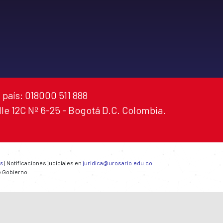
 país: 018000 511 888
alle 12C Nº 6-25 - Bogotá D.C. Colombia.
es
| Notificaciones judiciales en
juridica@urosario.edu.co
e Gobierno.