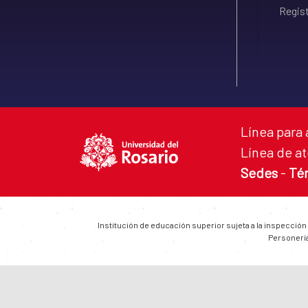
Regist
Línea para 
Línea de at
Sedes
-
Té
Institución de educación superior sujeta a la inspección
Personería