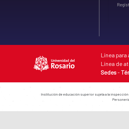
Regist
Línea para 
Línea de at
Sedes
-
Té
Institución de educación superior sujeta a la inspección
Personería