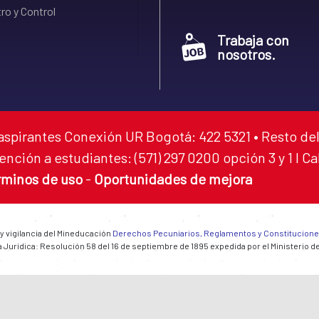
ro y Control
Trabaja con
nosotros.
aspirantes Conexión UR Bogotá: 422 5321 • Resto del
ención a estudiantes: (571) 297 0200 opción 3 y 1 I C
rminos de uso
-
Oportunidades de mejora
 y vigilancia del Mineducación
Derechos Pecuniarios, Reglamentos y Constitucion
 Jurídica: Resolución 58 del 16 de septiembre de 1895 expedida por el Ministerio d