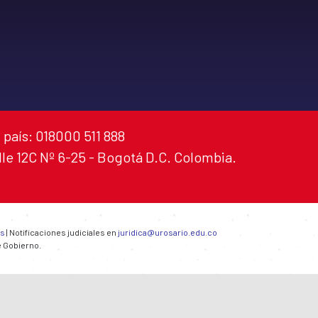
 país: 018000 511 888
alle 12C Nº 6-25 - Bogotá D.C. Colombia.
es
| Notificaciones judiciales en
juridica@urosario.edu.co
e Gobierno.