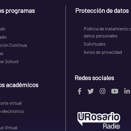
os programas
Protección de datos
ado
Política de tratamiento 
datos personales
ado
Solicitudes
ción Continua
Aviso de privacidad
as
r School
Redes sociales
os académicos
rte virtual
 electrónico
s Virtual