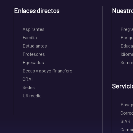
Enlaces directos
Nuestr
Aspirantes
Pregr
Familia
Posgr
Estudiantes
Educa
Profesores
Idiom
Egresados
Summe
Becas y apoyo financiero
CRAI
Servici
Sedes
UR media
Pasapo
Correo
SIAR
Campu