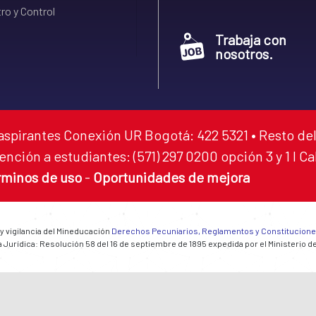
ro y Control
Trabaja con
nosotros.
aspirantes Conexión UR Bogotá: 422 5321 • Resto del
ención a estudiantes: (571) 297 0200 opción 3 y 1 I C
rminos de uso
-
Oportunidades de mejora
 y vigilancia del Mineducación
Derechos Pecuniarios, Reglamentos y Constitucion
 Jurídica: Resolución 58 del 16 de septiembre de 1895 expedida por el Ministerio d