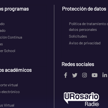
os programas
Protección de datos
ado
Política de tratamiento 
datos personales
ado
Solicitudes
ción Continua
Aviso de privacidad
as
r School
Redes sociales
os académicos
rte virtual
 electrónico
s Virtual