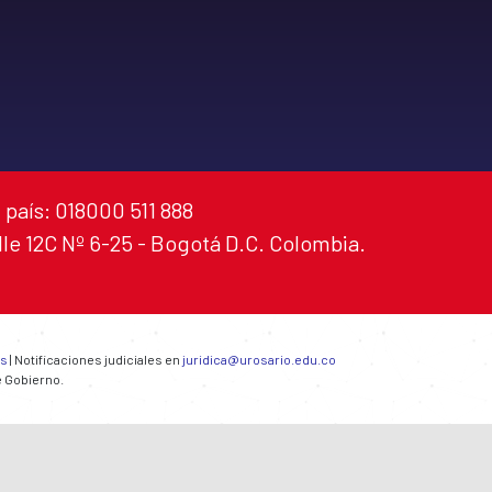
 país: 018000 511 888
alle 12C Nº 6-25 - Bogotá D.C. Colombia.
es
| Notificaciones judiciales en
juridica@urosario.edu.co
e Gobierno.