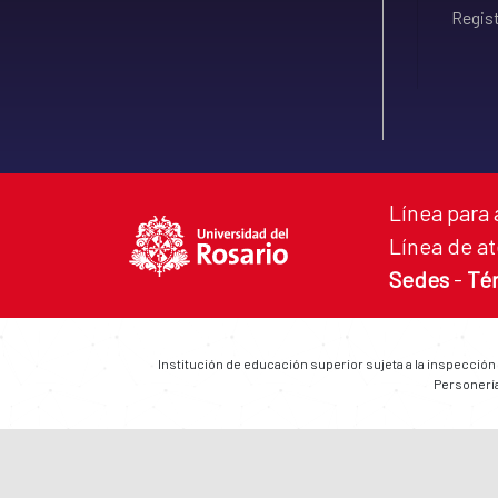
Regist
Línea para 
Línea de at
Sedes
-
Té
Institución de educación superior sujeta a la inspección
Personería