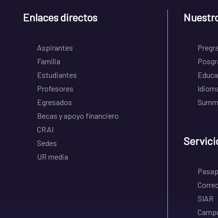
Enlaces directos
Nuestr
Aspirantes
Pregr
Familia
Posgr
Estudiantes
Educa
Profesores
Idiom
Egresados
Summe
Becas y apoyo financiero
CRAI
Servici
Sedes
UR media
Pasapo
Correo
SIAR
Campu