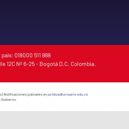
 país: 018000 511 888
alle 12C Nº 6-25 - Bogotá D.C. Colombia.
es
| Notificaciones judiciales en
juridica@urosario.edu.co
e Gobierno.