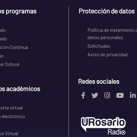
os programas
Protección de datos
ado
Política de tratamiento 
datos personales
ado
Solicitudes
ción Continua
Aviso de privacidad
as
r School
Redes sociales
os académicos
rte virtual
 electrónico
s Virtual