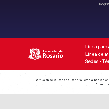
Regist
Línea para 
Línea de at
Sedes
-
Té
Institución de educación superior sujeta a la inspección
Personería