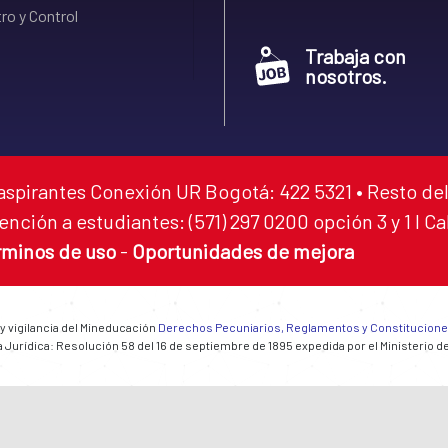
ro y Control
Trabaja con
nosotros.
aspirantes Conexión UR Bogotá: 422 5321 • Resto del
ención a estudiantes: (571) 297 0200 opción 3 y 1 I C
rminos de uso
-
Oportunidades de mejora
 y vigilancia del Mineducación
Derechos Pecuniarios, Reglamentos y Constitucion
 Jurídica: Resolución 58 del 16 de septiembre de 1895 expedida por el Ministerio d