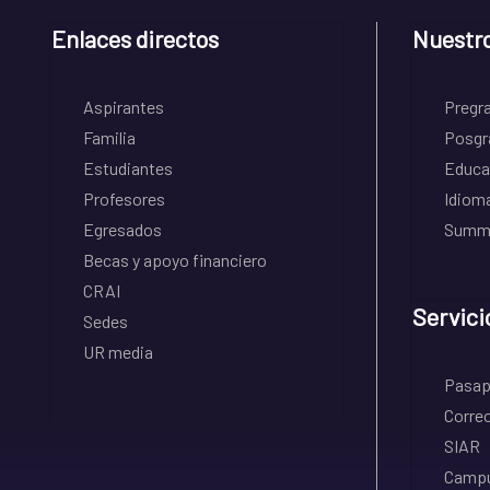
Enlaces directos
Nuestr
Aspirantes
Pregr
Familia
Posgr
Estudiantes
Educa
Profesores
Idiom
Egresados
Summe
Becas y apoyo financiero
CRAI
Servici
Sedes
UR media
Pasapo
Correo
SIAR
Campu