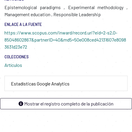
Epistemological paradigms
,
Experimental methodology
,
Management education
,
Responsible Leadership
ENLACE A LA FUENTE
https://www.scopus.com/inward/record.uri?eid=2-s2.0-
85048602867&partnerID=40&md5=50e008ced42131607e8098
3631d23e72
COLECCIONES
Artículos
Estadísticas Google Analytics
Mostrar el registro completo de la publicación