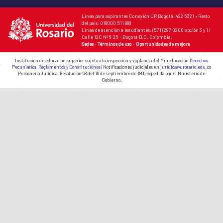
Línea para aspirantes Conexión UR Bogotá: 422 5321 • Resto
del país: 018000 511 888
Línea de atención a estudiantes: (571) 297 0200 opción 3 y 1 I
Calle 12C Nº 6-25 - Bogotá D.C. Colombia.
Sedes
-
Términos de uso
-
Oportunidades de mejora
Institución de educación superior sujeta a la inspección y vigilancia del Mineducación
Derechos
Pecuniarios, Reglamentos y Constituciones
| Notificaciones judiciales en
juridica@urosario.edu.co
Personería Jurídica: Resolución 58 del 16 de septiembre de 1895 expedida por el Ministerio de
Gobierno.