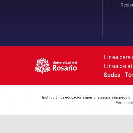
Regist
Línea para 
Línea de at
Sedes
-
Té
Institución de educación superior sujeta a la inspección
Personería