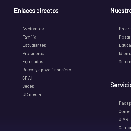
Enlaces directos
Nuestr
Aspirantes
Pregr
Familia
Posgr
Estudiantes
Educa
Profesores
Idiom
Egresados
Summe
Becas y apoyo financiero
CRAI
Servici
Sedes
UR media
Pasapo
Correo
SIAR
Campu