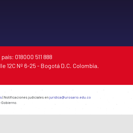
 país: 018000 511 888
alle 12C Nº 6-25 - Bogotá D.C. Colombia.
es
| Notificaciones judiciales en
juridica@urosario.edu.co
e Gobierno.