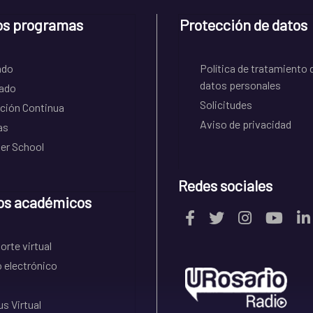
os programas
Protección de datos
ado
Política de tratamiento 
datos personales
ado
Solicitudes
ción Continua
Aviso de privacidad
as
r School
Redes sociales
os académicos
rte virtual
 electrónico
s Virtual