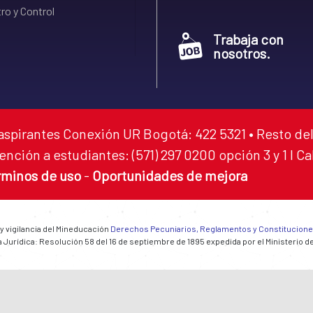
ro y Control
Trabaja con
nosotros.
aspirantes Conexión UR Bogotá: 422 5321 • Resto del
ención a estudiantes: (571) 297 0200 opción 3 y 1 I C
rminos de uso
-
Oportunidades de mejora
 y vigilancia del Mineducación
Derechos Pecuniarios, Reglamentos y Constitucion
 Jurídica: Resolución 58 del 16 de septiembre de 1895 expedida por el Ministerio d