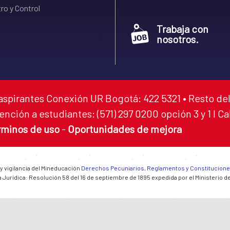
ro y Control
Trabaja con
nosotros.
aspirantes Conexión UR Bogotá: 422 5321 • Resto del
ención a estudiantes: (571) 297 0200 opción 3 y 1 I C
rminos de uso
-
Oportunidades de mejora
 y vigilancia del Mineducación
Derechos Pecuniarios, Reglamentos y Constitucion
 Jurídica: Resolución 58 del 16 de septiembre de 1895 expedida por el Ministerio d