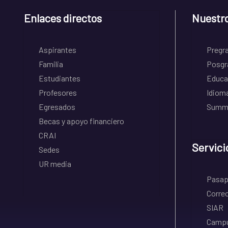
Enlaces directos
Nuestr
Aspirantes
Pregr
Familia
Posgr
Estudiantes
Educa
Profesores
Idiom
Egresados
Summe
Becas y apoyo financiero
CRAI
Servici
Sedes
UR media
Pasapo
Correo
SIAR
Campu