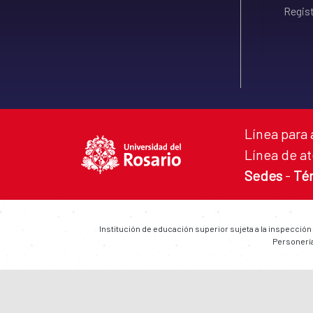
Regist
Línea para 
Línea de at
Sedes
-
Té
Institución de educación superior sujeta a la inspección
Personería