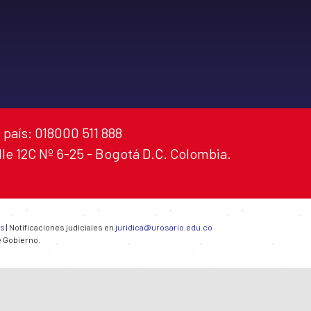
 país: 018000 511 888
alle 12C Nº 6-25 - Bogotá D.C. Colombia.
es
| Notificaciones judiciales en
juridica@urosario.edu.co
e Gobierno.