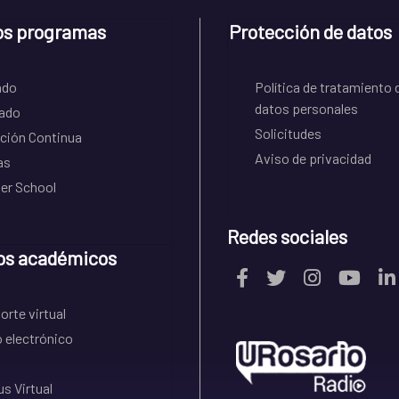
os programas
Protección de datos
ado
Política de tratamiento 
datos personales
ado
Solicitudes
ción Continua
Aviso de privacidad
as
r School
Redes sociales
os académicos
rte virtual
 electrónico
s Virtual