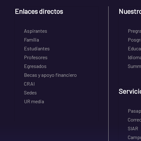
Enlaces directos
Nuestr
Aspirantes
Pregr
Familia
Posgr
Estudiantes
Educa
Profesores
Idiom
Egresados
Summe
Becas y apoyo financiero
CRAI
Servici
Sedes
UR media
Pasapo
Correo
SIAR
Campu