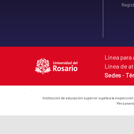
Regist
Línea para 
Línea de at
Sedes
-
Té
Institución de educación superior sujeta a la inspección
Personería