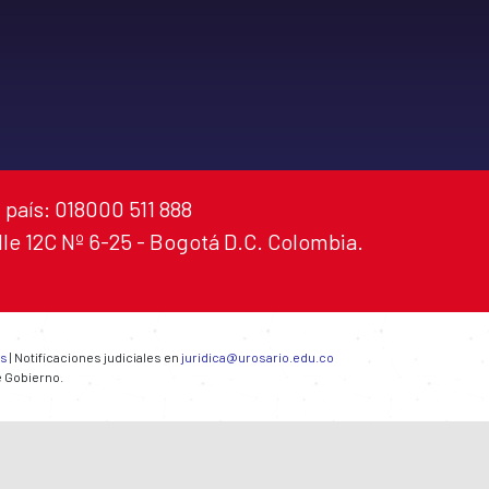
 país: 018000 511 888
alle 12C Nº 6-25 - Bogotá D.C. Colombia.
es
| Notificaciones judiciales en
juridica@urosario.edu.co
e Gobierno.