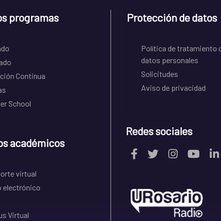
os programas
Protección de datos
ado
Política de tratamiento 
datos personales
ado
Solicitudes
ción Continua
Aviso de privacidad
as
r School
Redes sociales
os académicos
rte virtual
 electrónico
s Virtual