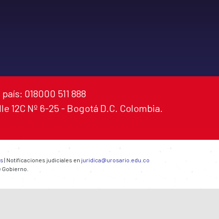
 país: 018000 511 888
alle 12C Nº 6-25 - Bogotá D.C. Colombia.
es
| Notificaciones judiciales en
juridica@urosario.edu.co
e Gobierno.