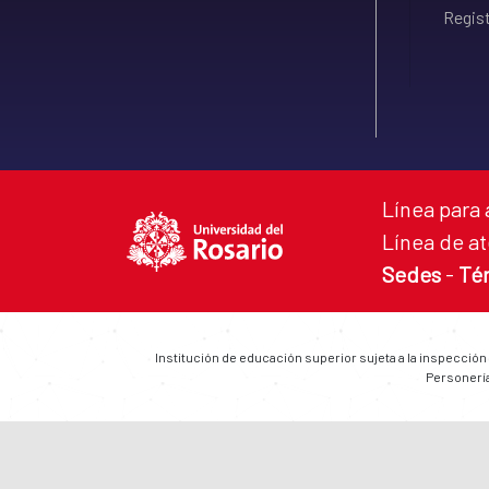
Regist
Línea para 
Línea de at
Sedes
-
Té
Institución de educación superior sujeta a la inspección
Personería