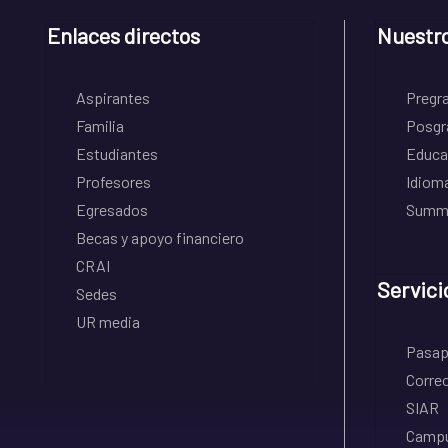
Enlaces directos
Nuestr
Aspirantes
Pregr
Familia
Posgr
Estudiantes
Educa
Profesores
Idiom
Egresados
Summe
Becas y apoyo financiero
CRAI
Servici
Sedes
UR media
Pasapo
Correo
SIAR
Campu