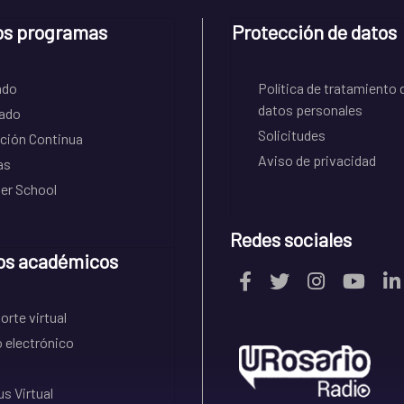
os programas
Protección de datos
ado
Política de tratamiento 
datos personales
ado
Solicitudes
ción Continua
Aviso de privacidad
as
r School
Redes sociales
os académicos
rte virtual
 electrónico
s Virtual