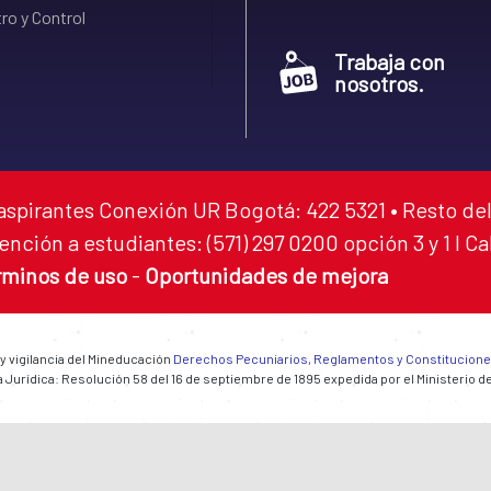
ro y Control
Trabaja con
nosotros.
aspirantes Conexión UR Bogotá: 422 5321 • Resto del
ención a estudiantes: (571) 297 0200 opción 3 y 1 I C
rminos de uso
-
Oportunidades de mejora
 y vigilancia del Mineducación
Derechos Pecuniarios, Reglamentos y Constitucion
 Jurídica: Resolución 58 del 16 de septiembre de 1895 expedida por el Ministerio d