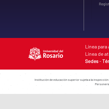
Regist
Línea para 
Línea de at
Sedes
-
Té
Institución de educación superior sujeta a la inspección
Personería