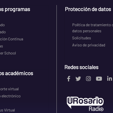
os programas
Protección de datos
ado
Política de tratamiento 
datos personales
ado
Solicitudes
ción Continua
Aviso de privacidad
as
r School
Redes sociales
os académicos
rte virtual
 electrónico
s Virtual