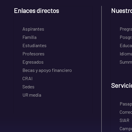
Enlaces directos
Nuestr
Aspirantes
Pregr
Familia
Posgr
Estudiantes
Educa
Profesores
Idiom
Egresados
Summe
Becas y apoyo financiero
CRAI
Servici
Sedes
UR media
Pasapo
Correo
SIAR
Campu