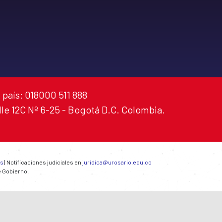
 país: 018000 511 888
alle 12C Nº 6-25 - Bogotá D.C. Colombia.
es
| Notificaciones judiciales en
juridica@urosario.edu.co
e Gobierno.