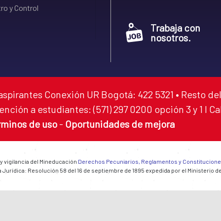
ro y Control
Trabaja con
nosotros.
aspirantes Conexión UR Bogotá: 422 5321 • Resto del
ención a estudiantes: (571) 297 0200 opción 3 y 1 I C
rminos de uso
-
Oportunidades de mejora
 y vigilancia del Mineducación
Derechos Pecuniarios, Reglamentos y Constitucion
 Jurídica: Resolución 58 del 16 de septiembre de 1895 expedida por el Ministerio d