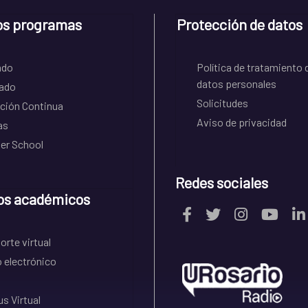
os programas
Protección de datos
ado
Política de tratamiento 
datos personales
ado
Solicitudes
ción Continua
Aviso de privacidad
as
r School
Redes sociales
os académicos
rte virtual
 electrónico
s Virtual