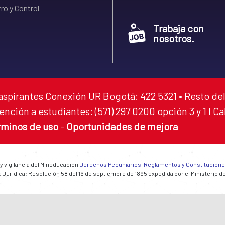
ro y Control
Trabaja con
nosotros.
aspirantes Conexión UR Bogotá: 422 5321 • Resto del
ención a estudiantes: (571) 297 0200 opción 3 y 1 I C
rminos de uso
-
Oportunidades de mejora
 y vigilancia del Mineducación
Derechos Pecuniarios, Reglamentos y Constitucion
 Jurídica: Resolución 58 del 16 de septiembre de 1895 expedida por el Ministerio d