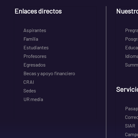
Enlaces directos
Nuestr
Aspirantes
Pregr
Familia
Posgr
Estudiantes
Educa
Profesores
Idiom
Egresados
Summe
Becas y apoyo financiero
CRAI
Servici
Sedes
UR media
Pasapo
Correo
SIAR
Campu