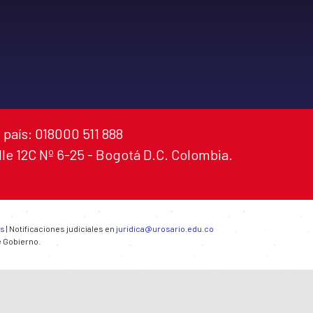
 país: 018000 511 888
alle 12C Nº 6-25 - Bogotá D.C. Colombia.
es
| Notificaciones judiciales en
juridica@urosario.edu.co
e Gobierno.