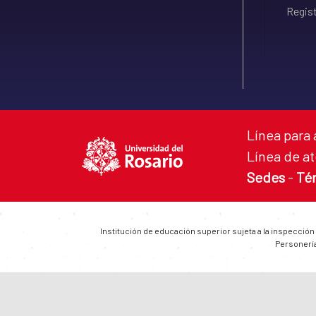
Regist
Línea para 
Línea de at
Sedes
-
Té
Institución de educación superior sujeta a la inspección
Personería