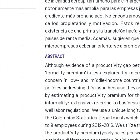
de la calidad del capital humano para el marg
notoriamente más amplia para las empresas j
gradiente más pronunciado. No encontramos 
de los propietarios y motivación. Estos r
existencia de una prima y la transición hacia
países de renta media. Además, sugieren que l
microempresas deberían orientarse a promover
ABSTRACT
Although evidence of a productivity gap bet
'formality premium' is less explored for micr
concern in low- and middle-income countrie
policies addressing this issue because they ar
by estimating a productivity premium for t
informality: extensive, referring to business
well labor regulations. We use a unique longi
the Colombian Statistics Department, which 
to 9 employees during 2012–2016. We utilize t
the productivity premium (yearly sales per w
exploring differences concerning initial produ