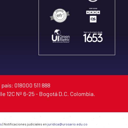
 país: 018000 511 888
alle 12C Nº 6-25 - Bogotá D.C. Colombia.
es
| Notificaciones judiciales en
juridica@urosario.edu.co