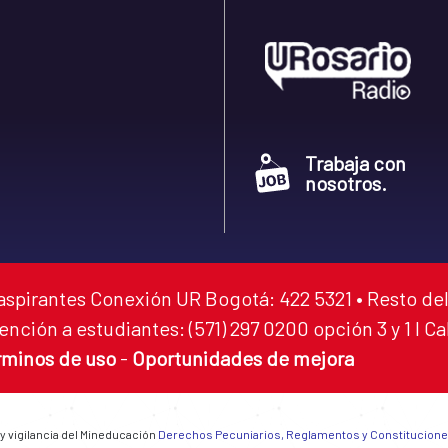
Trabaja con
nosotros.
aspirantes Conexión UR Bogotá: 422 5321 • Resto del
ención a estudiantes: (571) 297 0200 opción 3 y 1 I C
rminos de uso
-
Oportunidades de mejora
 y vigilancia del Mineducación
Derechos Pecuniarios, Reglamentos y Constitucion