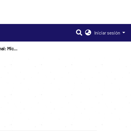
Iniciar sesión
Informal versus Formal: Microfirms' Productivity Gaps