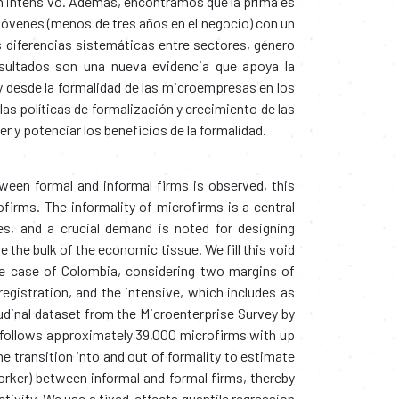
en intensivo. Además, encontramos que la prima es
óvenes (menos de tres años en el negocio) con un
diferencias sistemáticas entre sectores, género
esultados son una nueva evidencia que apoya la
 y desde la formalidad de las microempresas en los
as políticas de formalización y crecimiento de las
 y potenciar los beneficios de la formalidad.
ween formal and informal firms is observed, this
ofirms. The informality of microfirms is a central
s, and a crucial demand is noted for designing
e the bulk of the economic tissue. We fill this void
he case of Colombia, considering two margins of
 registration, and the intensive, which includes as
tudinal dataset from the Microenterprise Survey by
follows approximately 39,000 microfirms with up
he transition into and out of formality to estimate
orker) between informal and formal firms, thereby
ctivity. We use a fixed-effects quantile regression