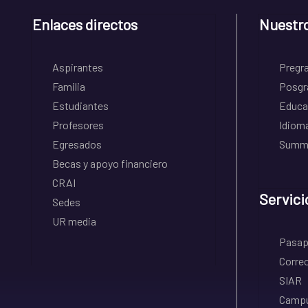
Enlaces directos
Nuestr
Aspirantes
Pregr
Familia
Posgr
Estudiantes
Educa
Profesores
Idiom
Egresados
Summe
Becas y apoyo financiero
CRAI
Servici
Sedes
UR media
Pasapo
Correo
SIAR
Campu