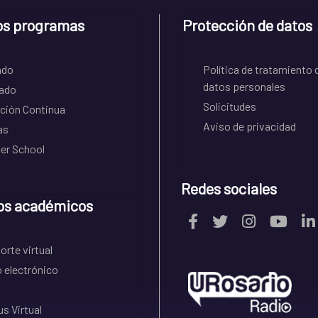
os programas
Protección de datos
ado
Política de tratamiento 
datos personales
ado
Solicitudes
ción Continua
Aviso de privacidad
as
r School
Redes sociales
os académicos
rte virtual
 electrónico
s Virtual