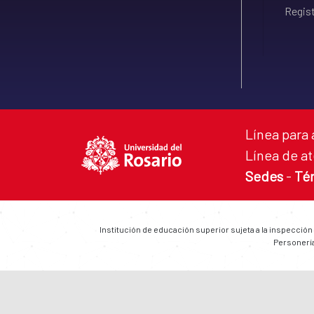
Regist
Línea para 
Línea de at
Sedes
-
Té
Institución de educación superior sujeta a la inspección
Personería