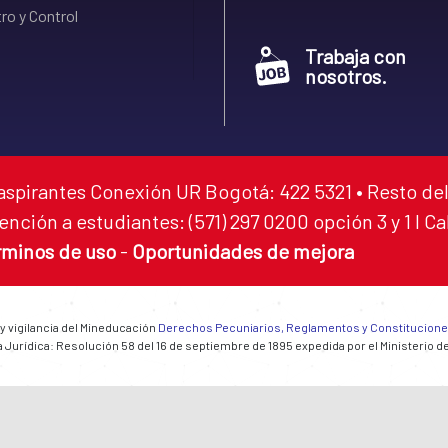
ro y Control
Trabaja con
nosotros.
aspirantes Conexión UR Bogotá: 422 5321 • Resto del
ención a estudiantes: (571) 297 0200 opción 3 y 1 I C
rminos de uso
-
Oportunidades de mejora
 y vigilancia del Mineducación
Derechos Pecuniarios, Reglamentos y Constitucion
 Jurídica: Resolución 58 del 16 de septiembre de 1895 expedida por el Ministerio d