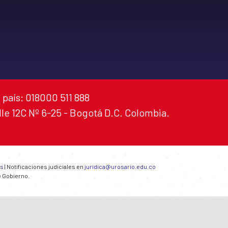
 país: 018000 511 888
alle 12C Nº 6-25 - Bogotá D.C. Colombia.
es
| Notificaciones judiciales en
juridica@urosario.edu.co
e Gobierno.