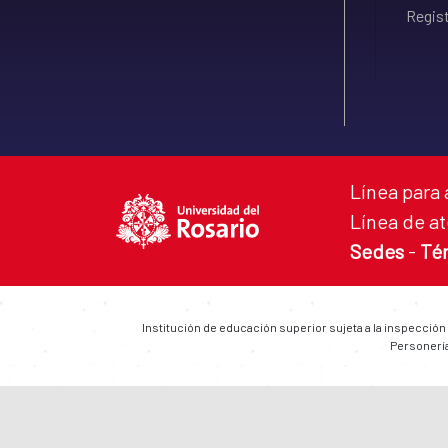
Regist
Línea para 
Línea de at
Sedes
-
Té
Institución de educación superior sujeta a la inspección
Personería