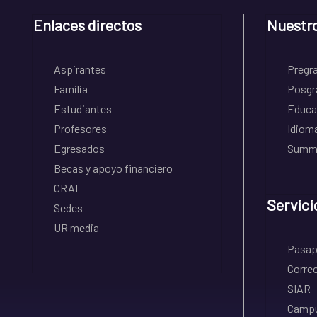
Enlaces directos
Nuestr
Aspirantes
Pregr
Familia
Posgr
Estudiantes
Educa
Profesores
Idiom
Egresados
Summe
Becas y apoyo financiero
CRAI
Servici
Sedes
UR media
Pasapo
Correo
SIAR
Campu