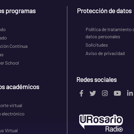
os programas
Protección de datos
ado
Política de tratamiento 
datos personales
ado
Solicitudes
ción Continua
Aviso de privacidad
as
r School
Redes sociales
os académicos
rte virtual
 electrónico
s Virtual