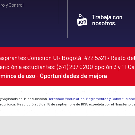
ro y Control
Trabaja con
nosotros.
aspirantes Conexión UR Bogotá: 422 5321 • Resto del
ención a estudiantes: (571) 297 0200 opción 3 y 1 I C
rminos de uso
-
Oportunidades de mejora
 y vigilancia del Mineducación
Derechos Pecuniarios, Reglamentos y Constitucion
 Jurídica: Resolución 58 del 16 de septiembre de 1895 expedida por el Ministerio d