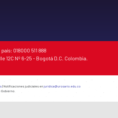
 país: 018000 511 888
alle 12C Nº 6-25 - Bogotá D.C. Colombia.
es
| Notificaciones judiciales en
juridica@urosario.edu.co
e Gobierno.