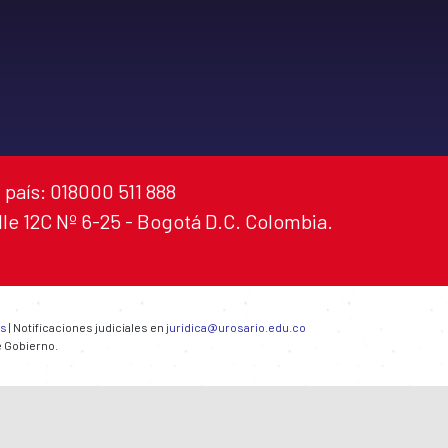
 país: 018000 511 888
alle 12C Nº 6-25 - Bogotá D.C. Colombia.
es
| Notificaciones judiciales en
juridica@urosario.edu.co
e Gobierno.