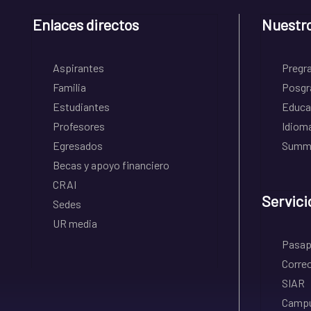
Enlaces directos
Nuestr
Aspirantes
Pregr
Familia
Posgr
Estudiantes
Educa
Profesores
Idiom
Egresados
Summe
Becas y apoyo financiero
CRAI
Servici
Sedes
UR media
Pasapo
Correo
SIAR
Campu