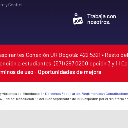
ro y Control
Trabaja con
nosotros.
aspirantes Conexión UR Bogotá: 422 5321 • Resto del
ención a estudiantes: (571) 297 0200 opción 3 y 1 I C
rminos de uso
-
Oportunidades de mejora
 y vigilancia del Mineducación
Derechos Pecuniarios, Reglamentos y Constitucion
 Jurídica: Resolución 58 del 16 de septiembre de 1895 expedida por el Ministerio d