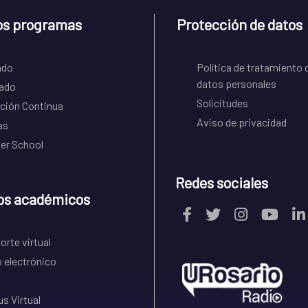
os programas
Protección de datos
ado
Política de tratamiento 
datos personales
ado
Solicitudes
ción Continua
Aviso de privacidad
as
r School
Redes sociales
os académicos
rte virtual
 electrónico
s Virtual