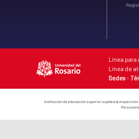
Regist
Línea para 
Línea de at
Sedes
-
Té
Institución de educación superior sujeta a la inspección
Personería