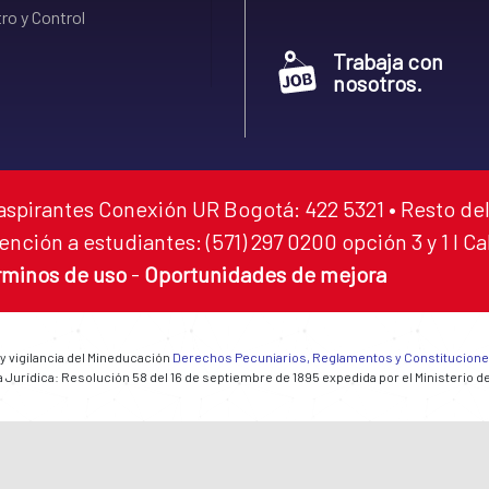
ro y Control
Trabaja con
nosotros.
aspirantes Conexión UR Bogotá: 422 5321 • Resto del
ención a estudiantes: (571) 297 0200 opción 3 y 1 I C
rminos de uso
-
Oportunidades de mejora
 y vigilancia del Mineducación
Derechos Pecuniarios, Reglamentos y Constitucion
 Jurídica: Resolución 58 del 16 de septiembre de 1895 expedida por el Ministerio d