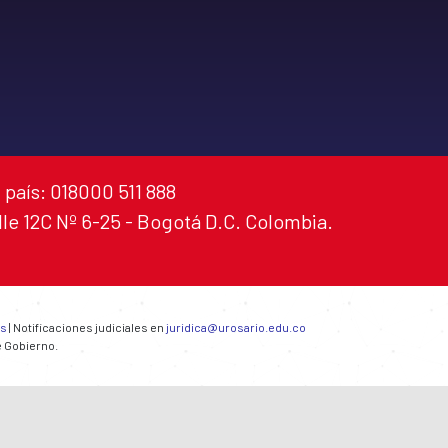
 país: 018000 511 888
alle 12C Nº 6-25 - Bogotá D.C. Colombia.
es
| Notificaciones judiciales en
juridica@urosario.edu.co
e Gobierno.