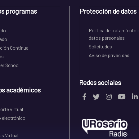
os programas
Protección de datos
ado
Política de tratamiento 
datos personales
ado
Solicitudes
ción Continua
Aviso de privacidad
as
r School
Redes sociales
os académicos
rte virtual
 electrónico
s Virtual