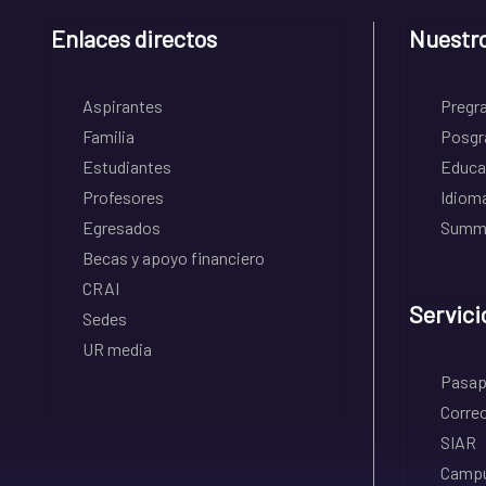
Enlaces directos
Nuestr
Aspirantes
Pregr
Familia
Posgr
Estudiantes
Educa
Profesores
Idiom
Egresados
Summe
Becas y apoyo financiero
CRAI
Servici
Sedes
UR media
Pasapo
Correo
SIAR
Campu