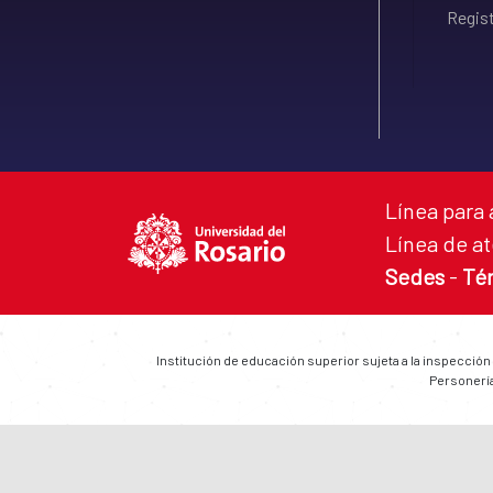
Regist
Línea para 
Línea de at
Sedes
-
Té
Institución de educación superior sujeta a la inspección
Personería