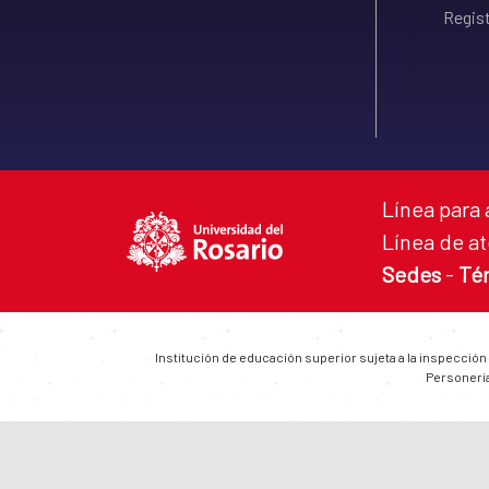
Regist
Línea para 
Línea de at
Sedes
-
Té
Institución de educación superior sujeta a la inspección
Personería