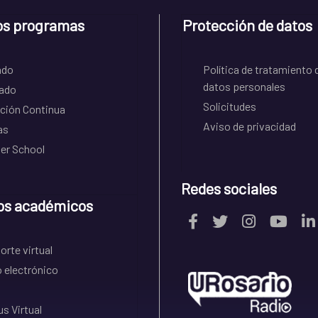
os programas
Protección de datos
ado
Política de tratamiento 
datos personales
ado
Solicitudes
ción Continua
Aviso de privacidad
as
r School
Redes sociales
os académicos
rte virtual
 electrónico
s Virtual