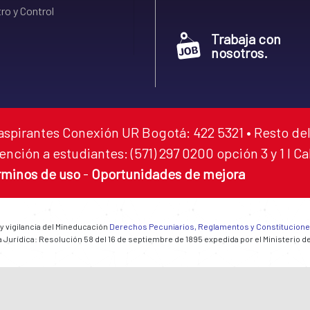
ro y Control
Trabaja con
nosotros.
aspirantes Conexión UR Bogotá: 422 5321 • Resto del
ención a estudiantes: (571) 297 0200 opción 3 y 1 I C
rminos de uso
-
Oportunidades de mejora
 y vigilancia del Mineducación
Derechos Pecuniarios, Reglamentos y Constitucion
 Jurídica: Resolución 58 del 16 de septiembre de 1895 expedida por el Ministerio d