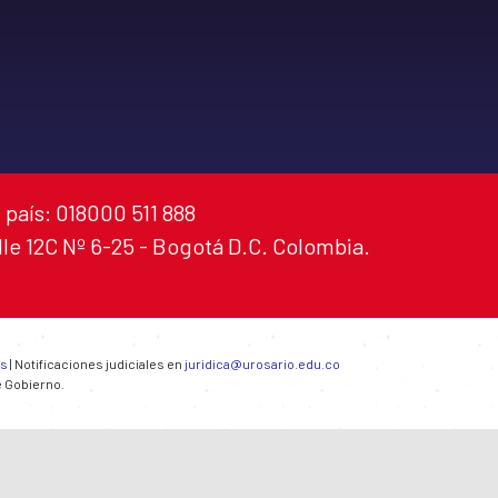
 país: 018000 511 888
alle 12C Nº 6-25 - Bogotá D.C. Colombia.
es
| Notificaciones judiciales en
juridica@urosario.edu.co
e Gobierno.