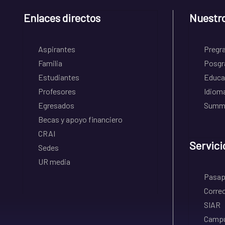
Enlaces directos
Nuestr
Aspirantes
Pregr
Familia
Posgr
Estudiantes
Educa
Profesores
Idiom
Egresados
Summe
Becas y apoyo financiero
CRAI
Servici
Sedes
UR media
Pasapo
Correo
SIAR
Campu