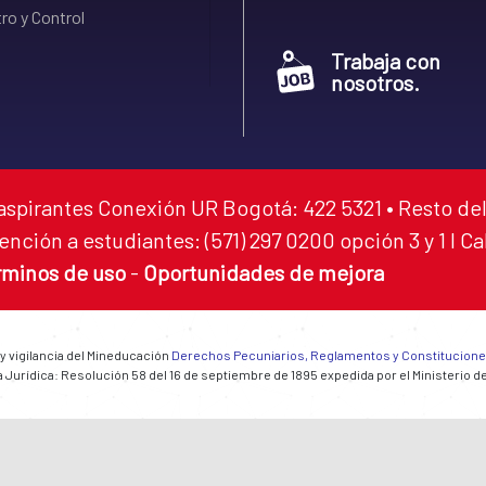
ro y Control
Trabaja con
nosotros.
aspirantes Conexión UR Bogotá: 422 5321 • Resto del
ención a estudiantes: (571) 297 0200 opción 3 y 1 I C
rminos de uso
-
Oportunidades de mejora
 y vigilancia del Mineducación
Derechos Pecuniarios, Reglamentos y Constitucion
 Jurídica: Resolución 58 del 16 de septiembre de 1895 expedida por el Ministerio d