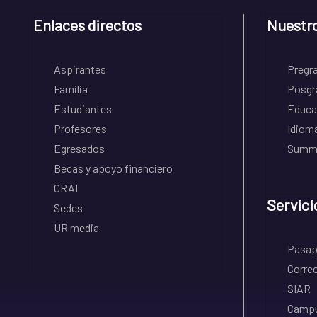
Enlaces directos
Nuestr
Aspirantes
Pregr
Familia
Posgr
Estudiantes
Educa
Profesores
Idiom
Egresados
Summe
Becas y apoyo financiero
CRAI
Servici
Sedes
UR media
Pasapo
Correo
SIAR
Campu