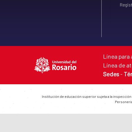
Regist
Línea para 
Línea de at
Sedes
-
Té
Institución de educación superior sujeta a la inspección
Personería