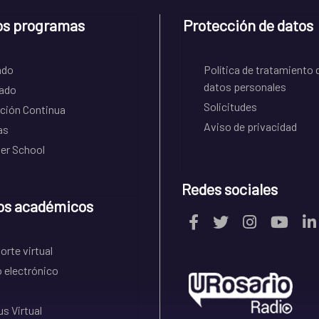
os programas
Protección de datos
ado
Política de tratamiento 
datos personales
ado
Solicitudes
ción Continua
Aviso de privacidad
as
r School
Redes sociales
os académicos
rte virtual
 electrónico
s Virtual