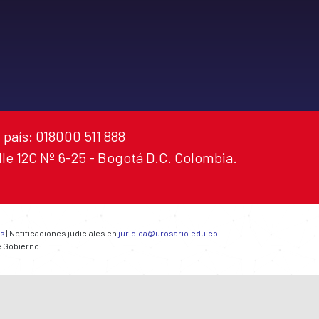
 país: 018000 511 888
alle 12C Nº 6-25 - Bogotá D.C. Colombia.
es
| Notificaciones judiciales en
juridica@urosario.edu.co
e Gobierno.