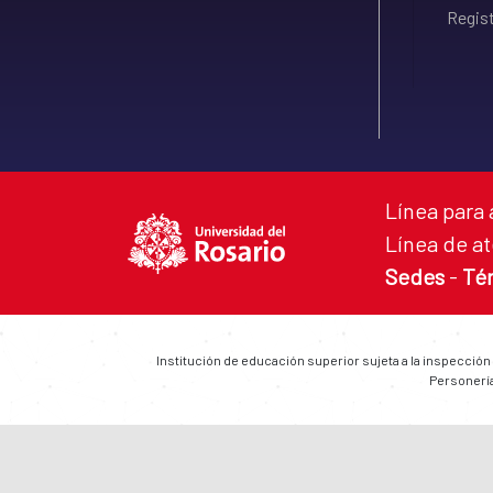
Regist
Línea para 
Línea de at
Sedes
-
Té
Institución de educación superior sujeta a la inspección
Personería