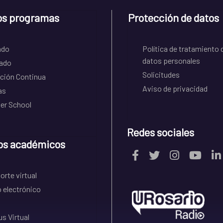
os programas
Protección de datos
ado
Política de tratamiento 
datos personales
ado
Solicitudes
ción Continua
Aviso de privacidad
as
r School
Redes sociales
os académicos
rte virtual
 electrónico
s Virtual