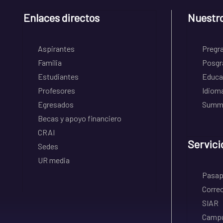
Enlaces directos
Nuestr
Aspirantes
Pregr
Familia
Posgr
Estudiantes
Educa
Profesores
Idiom
Egresados
Summe
Becas y apoyo financiero
CRAI
Servici
Sedes
UR media
Pasapo
Correo
SIAR
Campu