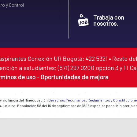
ro y Control
Trabaja con
nosotros.
aspirantes Conexión UR Bogotá: 422 5321 • Resto del
ención a estudiantes: (571) 297 0200 opción 3 y 1 I C
rminos de uso
-
Oportunidades de mejora
 y vigilancia del Mineducación
Derechos Pecuniarios, Reglamentos y Constitucion
 Jurídica: Resolución 58 del 16 de septiembre de 1895 expedida por el Ministerio d