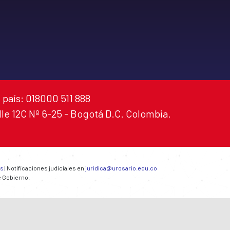
 país: 018000 511 888
alle 12C Nº 6-25 - Bogotá D.C. Colombia.
es
| Notificaciones judiciales en
juridica@urosario.edu.co
e Gobierno.