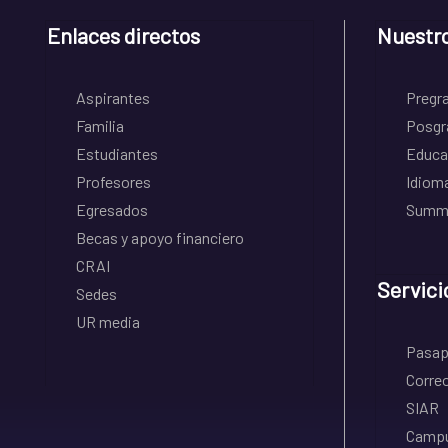
Enlaces directos
Nuestr
Aspirantes
Pregr
Familia
Posgr
Estudiantes
Educa
Profesores
Idiom
Egresados
Summe
Becas y apoyo financiero
CRAI
Servici
Sedes
UR media
Pasapo
Correo
SIAR
Campu