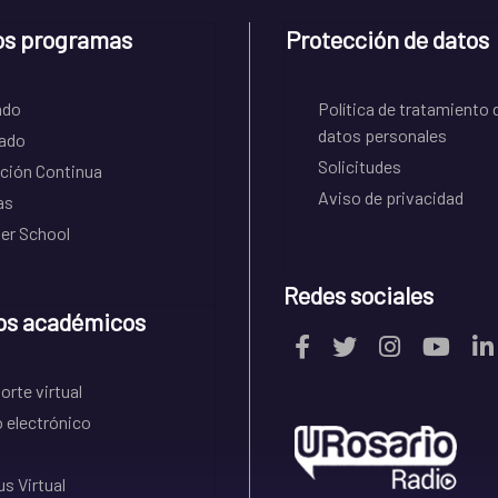
os programas
Protección de datos
ado
Política de tratamiento 
datos personales
ado
Solicitudes
ción Continua
Aviso de privacidad
as
r School
Redes sociales
os académicos
rte virtual
 electrónico
s Virtual