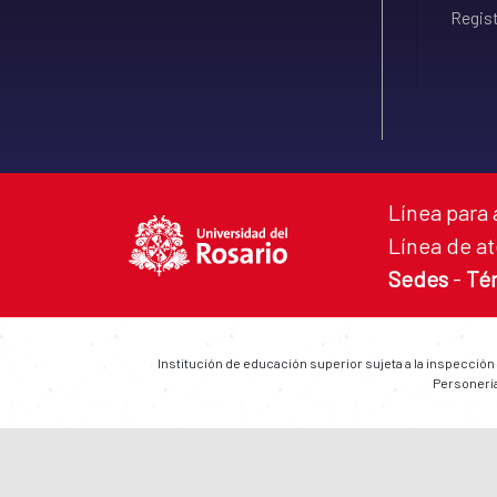
Regist
Línea para 
Línea de at
Sedes
-
Té
Institución de educación superior sujeta a la inspección
Personería