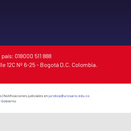
 país: 018000 511 888
alle 12C Nº 6-25 - Bogotá D.C. Colombia.
es
| Notificaciones judiciales en
juridica@urosario.edu.co
e Gobierno.