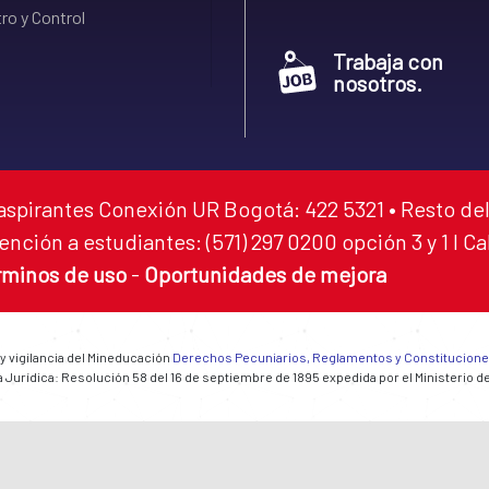
ro y Control
Trabaja con
nosotros.
aspirantes Conexión UR Bogotá: 422 5321 • Resto del
ención a estudiantes: (571) 297 0200 opción 3 y 1 I C
rminos de uso
-
Oportunidades de mejora
 y vigilancia del Mineducación
Derechos Pecuniarios, Reglamentos y Constitucion
 Jurídica: Resolución 58 del 16 de septiembre de 1895 expedida por el Ministerio d