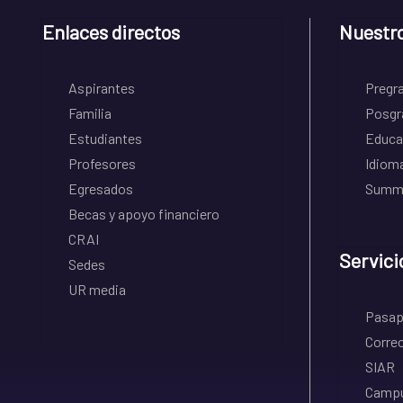
Enlaces directos
Nuestr
Aspirantes
Pregr
Familia
Posgr
Estudiantes
Educa
Profesores
Idiom
Egresados
Summe
Becas y apoyo financiero
CRAI
Servici
Sedes
UR media
Pasapo
Correo
SIAR
Campu