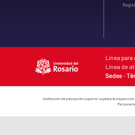
Regist
Línea para 
Línea de at
Sedes
-
Té
Institución de educación superior sujeta a la inspección
Personería