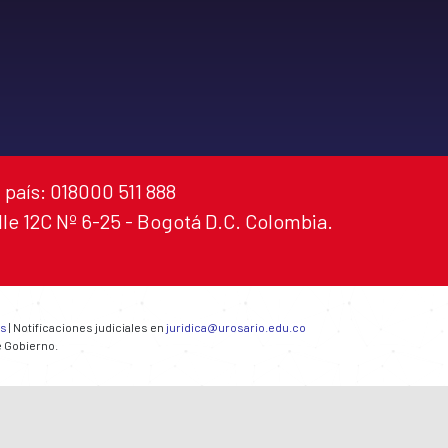
 país: 018000 511 888
alle 12C Nº 6-25 - Bogotá D.C. Colombia.
es
| Notificaciones judiciales en
juridica@urosario.edu.co
e Gobierno.