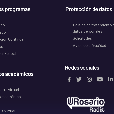
os programas
Protección de datos
ado
Política de tratamiento 
datos personales
ado
Solicitudes
ción Continua
Aviso de privacidad
as
r School
Redes sociales
os académicos
rte virtual
 electrónico
s Virtual