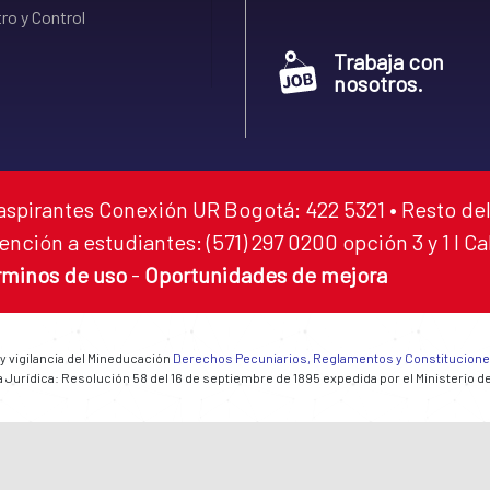
ro y Control
Trabaja con
nosotros.
aspirantes Conexión UR Bogotá: 422 5321 • Resto del
ención a estudiantes: (571) 297 0200 opción 3 y 1 I C
rminos de uso
-
Oportunidades de mejora
 y vigilancia del Mineducación
Derechos Pecuniarios, Reglamentos y Constitucion
 Jurídica: Resolución 58 del 16 de septiembre de 1895 expedida por el Ministerio d