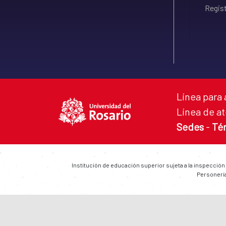
Regist
Línea para 
Línea de at
Sedes
-
Té
Institución de educación superior sujeta a la inspección
Personería