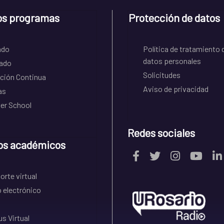
os programas
Protección de datos
ado
Política de tratamiento 
datos personales
ado
Solicitudes
ción Continua
Aviso de privacidad
as
r School
Redes sociales
os académicos
rte virtual
 electrónico
s Virtual