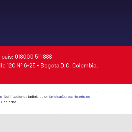
 país: 018000 511 888
alle 12C Nº 6-25 - Bogotá D.C. Colombia.
es
| Notificaciones judiciales en
juridica@urosario.edu.co
e Gobierno.