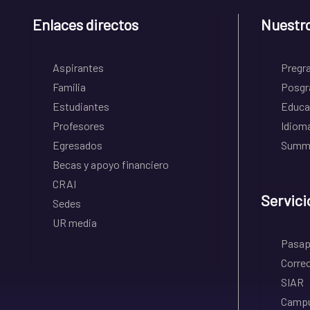
Enlaces directos
Nuestr
Aspirantes
Pregr
Familia
Posgr
Estudiantes
Educa
Profesores
Idiom
Egresados
Summe
Becas y apoyo financiero
CRAI
Servici
Sedes
UR media
Pasapo
Correo
SIAR
Campu