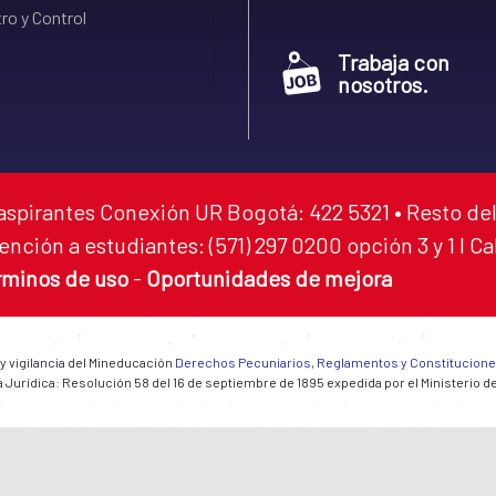
ro y Control
Trabaja con
nosotros.
aspirantes Conexión UR Bogotá: 422 5321 • Resto del
ención a estudiantes: (571) 297 0200 opción 3 y 1 I C
rminos de uso
-
Oportunidades de mejora
 y vigilancia del Mineducación
Derechos Pecuniarios, Reglamentos y Constitucion
 Jurídica: Resolución 58 del 16 de septiembre de 1895 expedida por el Ministerio d