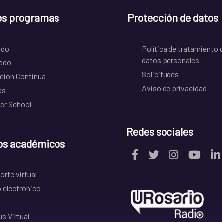
os programas
Protección de datos
ado
Política de tratamiento 
datos personales
ado
Solicitudes
ción Continua
Aviso de privacidad
as
r School
Redes sociales
os académicos
rte virtual
 electrónico
s Virtual