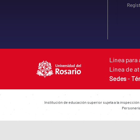
Regist
Línea para 
Línea de at
Sedes
-
Té
Institución de educación superior sujeta a la inspección
Personería