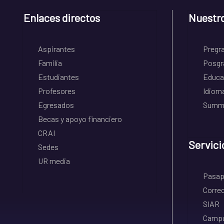
Enlaces directos
Nuestr
Aspirantes
Pregr
Familia
Posgr
Estudiantes
Educa
Profesores
Idiom
Egresados
Summe
Becas y apoyo financiero
CRAI
Servici
Sedes
UR media
Pasapo
Correo
SIAR
Campu