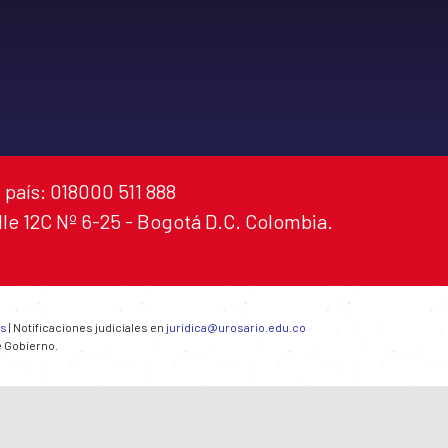
 país: 018000 511 888
alle 12C Nº 6-25 - Bogotá D.C. Colombia.
es
| Notificaciones judiciales en
juridica@urosario.edu.co
e Gobierno.