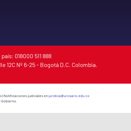
 país: 018000 511 888
alle 12C Nº 6-25 - Bogotá D.C. Colombia.
es
| Notificaciones judiciales en
juridica@urosario.edu.co
e Gobierno.