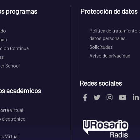
os programas
Protección de datos
ado
Política de tratamiento 
datos personales
ado
Solicitudes
ción Continua
Aviso de privacidad
as
r School
Redes sociales
os académicos
rte virtual
 electrónico
s Virtual