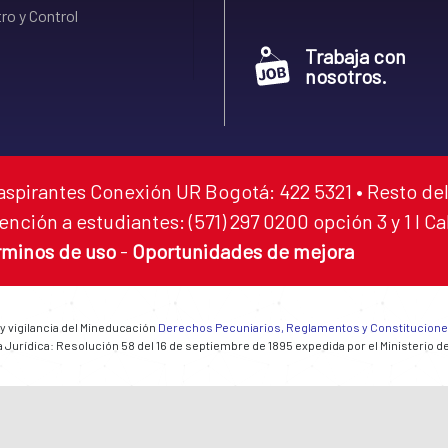
ro y Control
Trabaja con
nosotros.
aspirantes Conexión UR Bogotá: 422 5321 • Resto del
ención a estudiantes: (571) 297 0200 opción 3 y 1 I C
rminos de uso
-
Oportunidades de mejora
 y vigilancia del Mineducación
Derechos Pecuniarios, Reglamentos y Constitucion
 Jurídica: Resolución 58 del 16 de septiembre de 1895 expedida por el Ministerio d