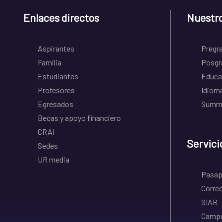
Enlaces directos
Nuestr
Aspirantes
Pregr
Familia
Posgr
Estudiantes
Educa
Profesores
Idiom
Egresados
Summe
Becas y apoyo financiero
CRAI
Servici
Sedes
UR media
Pasapo
Correo
SIAR
Campu