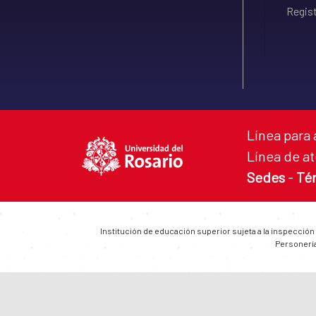
Regist
Línea para 
Línea de at
Sedes
-
Té
Institución de educación superior sujeta a la inspección
Personería