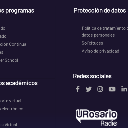
os programas
Protección de datos
ado
Política de tratamiento 
datos personales
ado
Solicitudes
ción Continua
Aviso de privacidad
as
r School
Redes sociales
os académicos
rte virtual
 electrónico
s Virtual