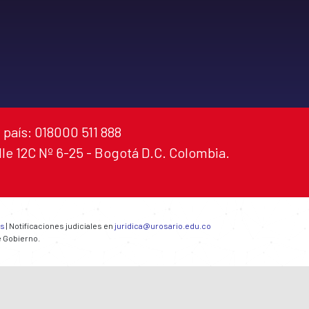
 país: 018000 511 888
alle 12C Nº 6-25 - Bogotá D.C. Colombia.
es
| Notificaciones judiciales en
juridica@urosario.edu.co
e Gobierno.