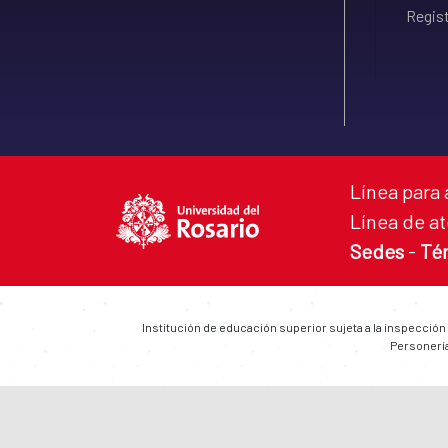
Regist
Línea para 
Línea de at
Sedes
-
Té
Institución de educación superior sujeta a la inspección
Personería