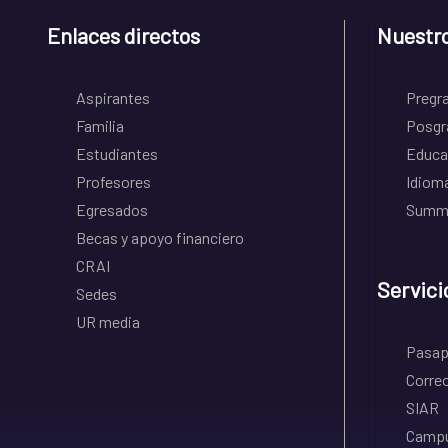
Enlaces directos
Nuestr
Aspirantes
Pregr
Familia
Posgr
Estudiantes
Educa
Profesores
Idiom
Egresados
Summe
Becas y apoyo financiero
CRAI
Servici
Sedes
UR media
Pasapo
Correo
SIAR
Campu