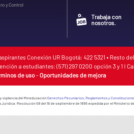
ro y Control
Trabaja con
nosotros.
aspirantes Conexión UR Bogotá: 422 5321 • Resto del
ención a estudiantes: (571) 297 0200 opción 3 y 1 I C
rminos de uso
-
Oportunidades de mejora
 y vigilancia del Mineducación
Derechos Pecuniarios, Reglamentos y Constitucion
 Jurídica: Resolución 58 del 16 de septiembre de 1895 expedida por el Ministerio d