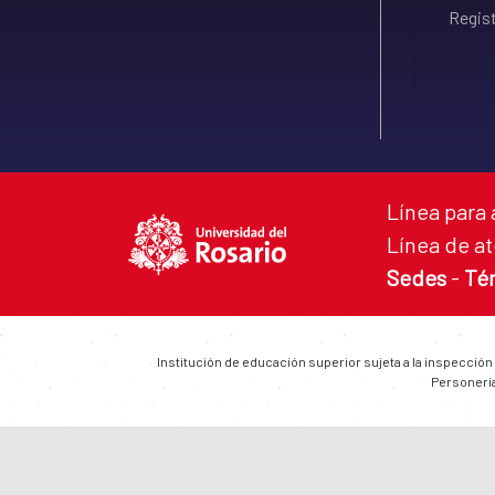
Regist
Línea para 
Línea de at
Sedes
-
Té
Institución de educación superior sujeta a la inspección
Personería