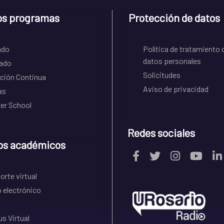
os programas
Protección de datos
ado
Política de tratamiento 
datos personales
ado
Solicitudes
ción Continua
Aviso de privacidad
as
r School
Redes sociales
os académicos
rte virtual
 electrónico
s Virtual