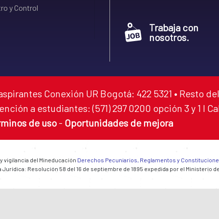
ro y Control
Trabaja con
nosotros.
aspirantes Conexión UR Bogotá: 422 5321 • Resto del
ención a estudiantes: (571) 297 0200 opción 3 y 1 I C
rminos de uso
-
Oportunidades de mejora
 y vigilancia del Mineducación
Derechos Pecuniarios, Reglamentos y Constitucion
 Jurídica: Resolución 58 del 16 de septiembre de 1895 expedida por el Ministerio d