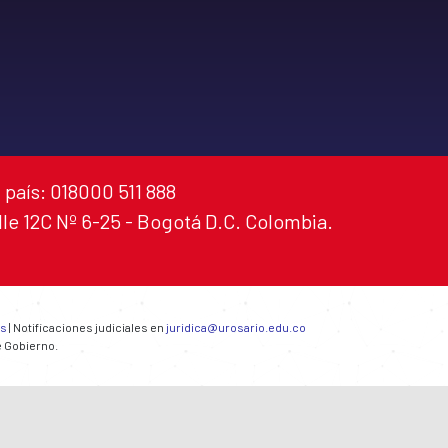
 país: 018000 511 888
alle 12C Nº 6-25 - Bogotá D.C. Colombia.
es
| Notificaciones judiciales en
juridica@urosario.edu.co
e Gobierno.