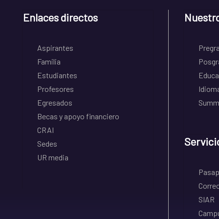
Enlaces directos
Nuestr
Aspirantes
Pregr
Familia
Posgr
Estudiantes
Educa
Profesores
Idiom
Egresados
Summe
Becas y apoyo financiero
CRAI
Servici
Sedes
UR media
Pasapo
Correo
SIAR
Campu