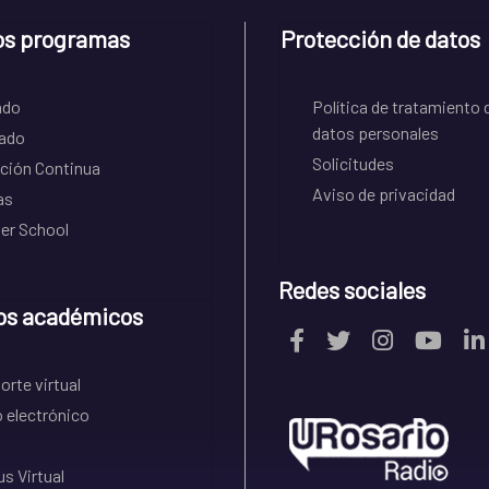
os programas
Protección de datos
ado
Política de tratamiento 
datos personales
ado
Solicitudes
ción Continua
Aviso de privacidad
as
r School
Redes sociales
os académicos
rte virtual
 electrónico
s Virtual