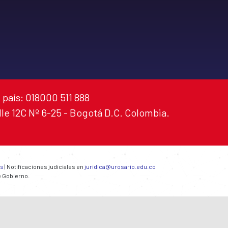
 país: 018000 511 888
alle 12C Nº 6-25 - Bogotá D.C. Colombia.
es
| Notificaciones judiciales en
juridica@urosario.edu.co
e Gobierno.