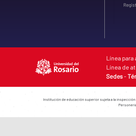
Regist
Línea para 
Línea de at
Sedes
-
Té
Institución de educación superior sujeta a la inspección
Personería