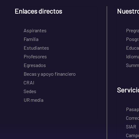
Enlaces directos
Nuestr
Aspirantes
Pregr
Familia
Posgr
Estudiantes
Educa
Profesores
Idiom
Egresados
Summe
Becas y apoyo financiero
CRAI
Servici
Sedes
UR media
Pasapo
Correo
SIAR
Campu