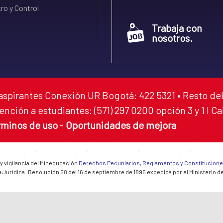
ro y Control
Trabaja con
nosotros.
aspirantes Conexión UR Bogotá: 422 5321 • Resto del
ención a estudiantes: (571) 297 0200 opción 3 y 1 I C
rminos de uso
-
Oportunidades de mejora
 y vigilancia del Mineducación
Derechos Pecuniarios, Reglamentos y Constitucion
 Jurídica: Resolución 58 del 16 de septiembre de 1895 expedida por el Ministerio d