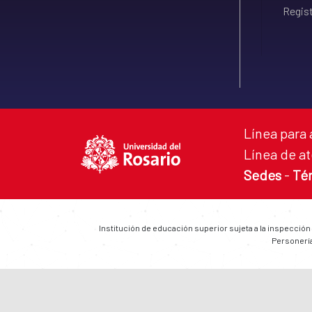
Regist
Línea para 
Línea de at
Sedes
-
Té
Institución de educación superior sujeta a la inspección
Personería