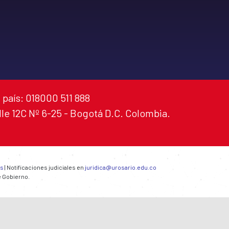
 país: 018000 511 888
alle 12C Nº 6-25 - Bogotá D.C. Colombia.
es
| Notificaciones judiciales en
juridica@urosario.edu.co
e Gobierno.