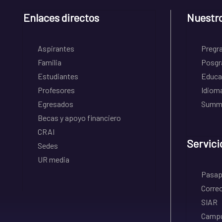
Enlaces directos
Nuestr
Aspirantes
Pregr
Familia
Posgr
Estudiantes
Educa
Profesores
Idiom
Egresados
Summe
Becas y apoyo financiero
CRAI
Servici
Sedes
UR media
Pasapo
Correo
SIAR
Campu