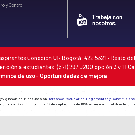
ro y Control
Trabaja con
nosotros.
aspirantes Conexión UR Bogotá: 422 5321 • Resto del
ención a estudiantes: (571) 297 0200 opción 3 y 1 I C
rminos de uso
-
Oportunidades de mejora
 y vigilancia del Mineducación
Derechos Pecuniarios, Reglamentos y Constitucion
 Jurídica: Resolución 58 del 16 de septiembre de 1895 expedida por el Ministerio d