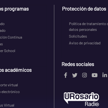
os programas
Protección de datos
ado
Política de tratamiento 
datos personales
ado
Solicitudes
ción Continua
Aviso de privacidad
as
r School
Redes sociales
os académicos
rte virtual
 electrónico
s Virtual