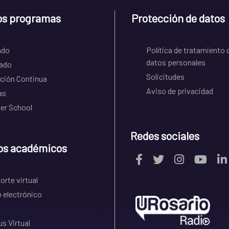
os programas
Protección de datos
ado
Política de tratamiento 
datos personales
ado
Solicitudes
ción Continua
Aviso de privacidad
as
r School
Redes sociales
os académicos
rte virtual
 electrónico
s Virtual