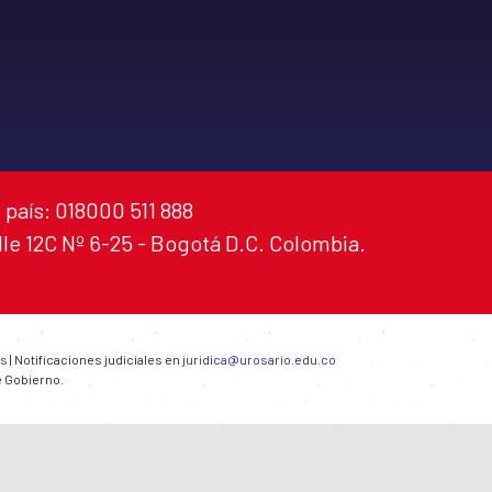
 país: 018000 511 888
alle 12C Nº 6-25 - Bogotá D.C. Colombia.
es
| Notificaciones judiciales en
juridica@urosario.edu.co
e Gobierno.