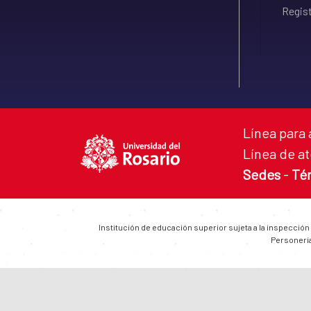
Regist
Línea para 
Línea de at
Sedes
-
Té
Institución de educación superior sujeta a la inspección
Personería