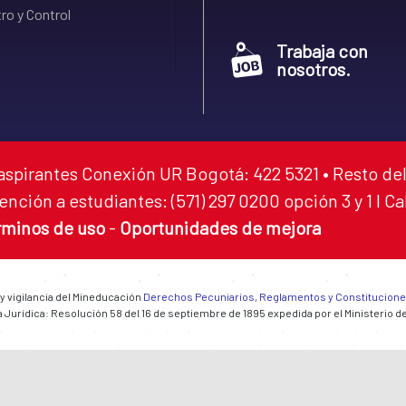
ro y Control
Trabaja con
nosotros.
aspirantes Conexión UR Bogotá: 422 5321 • Resto del
ención a estudiantes: (571) 297 0200 opción 3 y 1 I C
rminos de uso
-
Oportunidades de mejora
 y vigilancia del Mineducación
Derechos Pecuniarios, Reglamentos y Constitucion
 Jurídica: Resolución 58 del 16 de septiembre de 1895 expedida por el Ministerio d