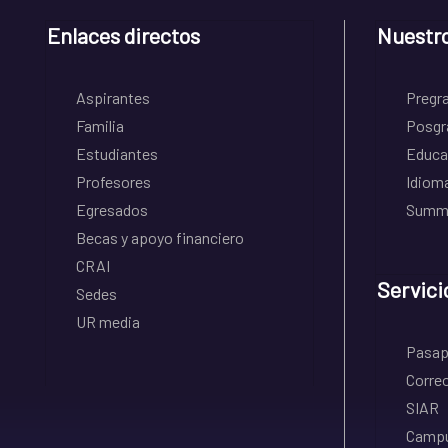
Enlaces directos
Nuestr
Aspirantes
Pregr
Familia
Posgr
Estudiantes
Educa
Profesores
Idiom
Egresados
Summe
Becas y apoyo financiero
CRAI
Servici
Sedes
UR media
Pasapo
Correo
SIAR
Campu