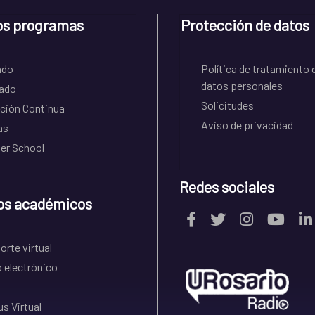
os programas
Protección de datos
ado
Política de tratamiento 
datos personales
ado
Solicitudes
ción Continua
Aviso de privacidad
as
r School
Redes sociales
os académicos
rte virtual
 electrónico
s Virtual