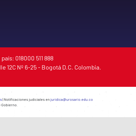
 país: 018000 511 888
alle 12C Nº 6-25 - Bogotá D.C. Colombia.
es
| Notificaciones judiciales en
juridica@urosario.edu.co
e Gobierno.