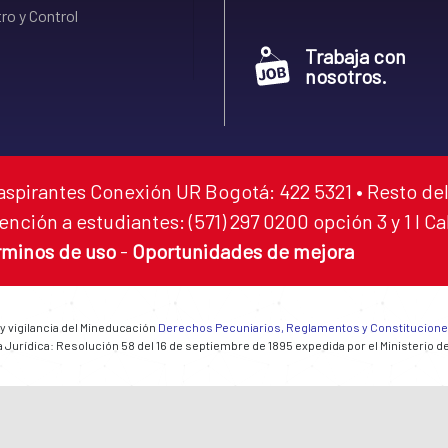
ro y Control
Trabaja con
nosotros.
aspirantes Conexión UR Bogotá: 422 5321 • Resto del
ención a estudiantes: (571) 297 0200 opción 3 y 1 I C
rminos de uso
-
Oportunidades de mejora
 y vigilancia del Mineducación
Derechos Pecuniarios, Reglamentos y Constitucion
 Jurídica: Resolución 58 del 16 de septiembre de 1895 expedida por el Ministerio d