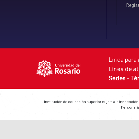
Regist
Línea para 
Línea de at
Sedes
-
Té
Institución de educación superior sujeta a la inspección
Personería