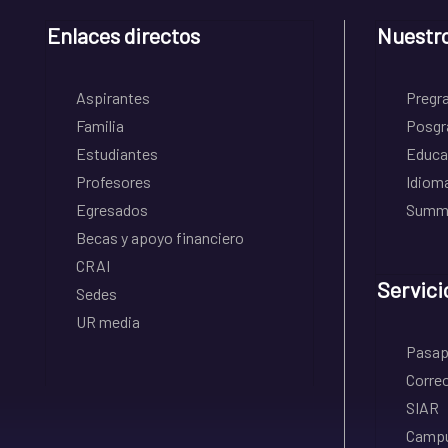
Enlaces directos
Nuestr
Aspirantes
Pregr
Familia
Posgr
Estudiantes
Educa
Profesores
Idiom
Egresados
Summe
Becas y apoyo financiero
CRAI
Servici
Sedes
UR media
Pasapo
Correo
SIAR
Campu