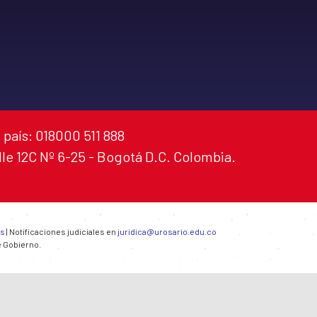
 país: 018000 511 888
alle 12C Nº 6-25 - Bogotá D.C. Colombia.
es
| Notificaciones judiciales en
juridica@urosario.edu.co
e Gobierno.