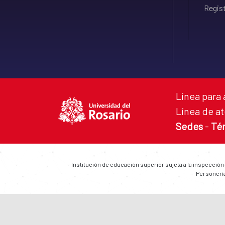
Regist
Línea para 
Línea de at
Sedes
-
Té
Institución de educación superior sujeta a la inspección
Personería