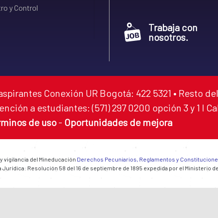
ro y Control
Trabaja con
nosotros.
aspirantes Conexión UR Bogotá: 422 5321 • Resto del
ención a estudiantes: (571) 297 0200 opción 3 y 1 I C
rminos de uso
-
Oportunidades de mejora
 y vigilancia del Mineducación
Derechos Pecuniarios, Reglamentos y Constitucion
 Jurídica: Resolución 58 del 16 de septiembre de 1895 expedida por el Ministerio d