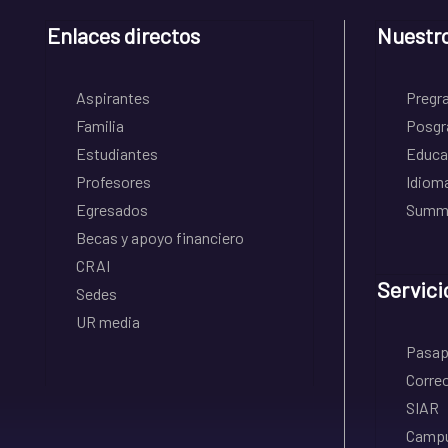
Enlaces directos
Nuestr
Aspirantes
Pregr
Familia
Posgr
Estudiantes
Educa
Profesores
Idiom
Egresados
Summe
Becas y apoyo financiero
CRAI
Servici
Sedes
UR media
Pasapo
Correo
SIAR
Campu