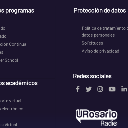
os programas
Protección de datos
ado
Política de tratamiento 
datos personales
ado
Solicitudes
ción Continua
Aviso de privacidad
as
r School
Redes sociales
os académicos
rte virtual
 electrónico
s Virtual