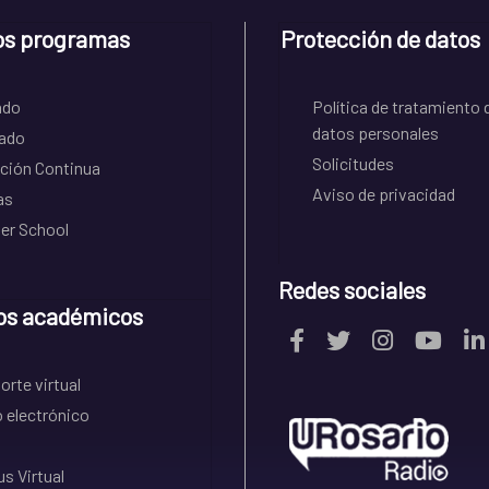
os programas
Protección de datos
ado
Política de tratamiento 
datos personales
ado
Solicitudes
ción Continua
Aviso de privacidad
as
r School
Redes sociales
os académicos
rte virtual
 electrónico
s Virtual