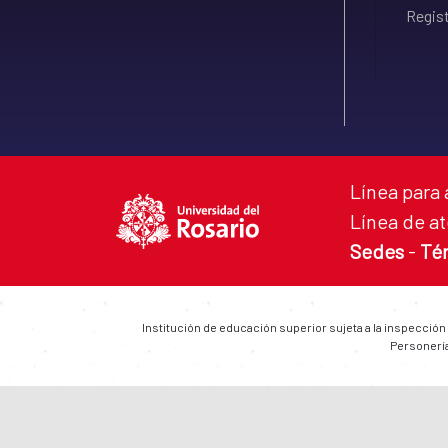
Regist
Línea para 
Línea de at
Sedes
-
Té
Institución de educación superior sujeta a la inspección
Personería