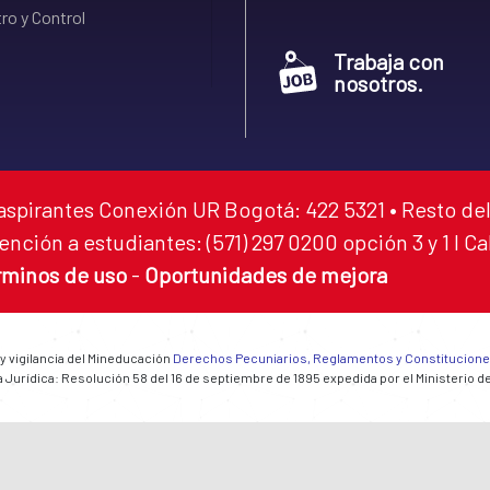
ro y Control
Trabaja con
nosotros.
aspirantes Conexión UR Bogotá: 422 5321 • Resto del
ención a estudiantes: (571) 297 0200 opción 3 y 1 I C
rminos de uso
-
Oportunidades de mejora
 y vigilancia del Mineducación
Derechos Pecuniarios, Reglamentos y Constitucion
 Jurídica: Resolución 58 del 16 de septiembre de 1895 expedida por el Ministerio d