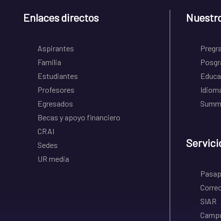
Enlaces directos
Nuestr
Aspirantes
Pregr
Familia
Posgr
Estudiantes
Educa
Profesores
Idiom
Egresados
Summe
Becas y apoyo financiero
CRAI
Servici
Sedes
UR media
Pasapo
Correo
SIAR
Campu