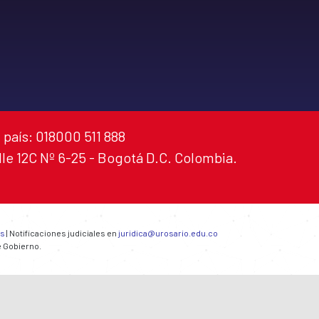
 país: 018000 511 888
alle 12C Nº 6-25 - Bogotá D.C. Colombia.
es
| Notificaciones judiciales en
juridica@urosario.edu.co
e Gobierno.