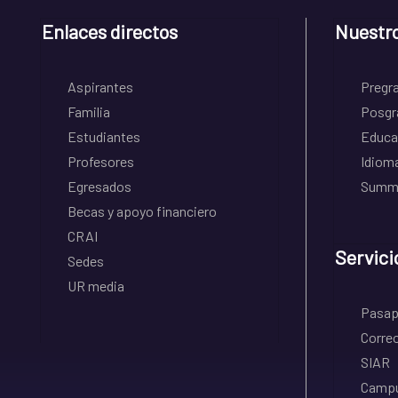
Enlaces directos
Nuestr
Aspirantes
Pregr
Familia
Posgr
Estudiantes
Educa
Profesores
Idiom
Egresados
Summe
Becas y apoyo financiero
CRAI
Servici
Sedes
UR media
Pasapo
Correo
SIAR
Campu