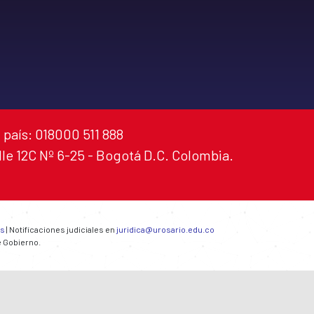
 país: 018000 511 888
alle 12C Nº 6-25 - Bogotá D.C. Colombia.
es
| Notificaciones judiciales en
juridica@urosario.edu.co
e Gobierno.