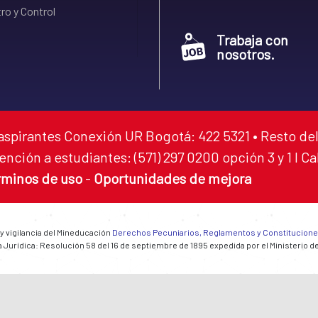
ro y Control
Trabaja con
nosotros.
aspirantes Conexión UR Bogotá: 422 5321 • Resto del
ención a estudiantes: (571) 297 0200 opción 3 y 1 I C
rminos de uso
-
Oportunidades de mejora
 y vigilancia del Mineducación
Derechos Pecuniarios, Reglamentos y Constitucion
 Jurídica: Resolución 58 del 16 de septiembre de 1895 expedida por el Ministerio d