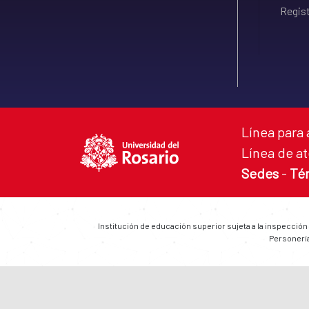
Regist
Línea para 
Línea de at
Sedes
-
Té
Institución de educación superior sujeta a la inspección
Personería