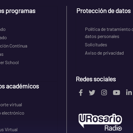
os programas
Protección de datos
ado
Política de tratamiento 
datos personales
ado
Solicitudes
ción Continua
Aviso de privacidad
as
r School
Redes sociales
os académicos
rte virtual
 electrónico
s Virtual