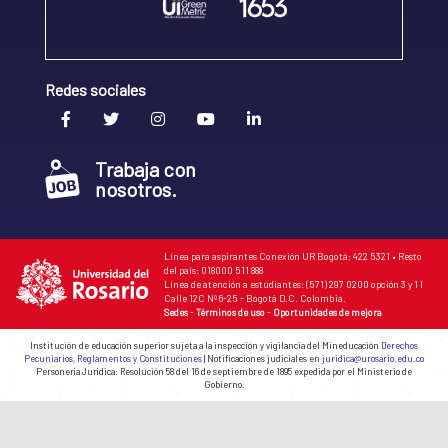
Redes sociales
Trabaja con
nosotros.
Línea para aspirantes Conexión UR Bogotá: 422 5321 • Resto
del país: 018000 511 888
Línea de atención a estudiantes: (571) 297 0200 opción 3 y 1 I
Calle 12C Nº 6-25 - Bogotá D.C. Colombia.
Sedes
-
Términos de uso
-
Oportunidades de mejora
Institución de educación superior sujeta a la inspección y vigilancia del Mineducación
Derechos
Pecuniarios, Reglamentos y Constituciones
| Notificaciones judiciales en
juridica@urosario.edu.co
Personería Jurídica: Resolución 58 del 16 de septiembre de 1895 expedida por el Ministerio de
Gobierno.