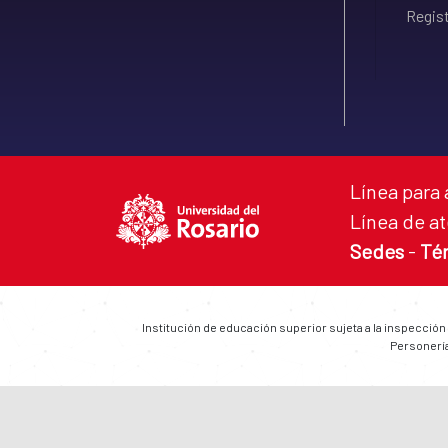
Regist
Línea para 
Línea de at
Sedes
-
Té
Institución de educación superior sujeta a la inspección
Personería