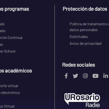
os programas
Protección de datos
ado
Política de tratamiento 
datos personales
ado
Solicitudes
ción Continua
Aviso de privacidad
as
r School
Redes sociales
os académicos
rte virtual
 electrónico
s Virtual