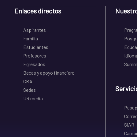
Enlaces directos
Nuestr
Aspirantes
Pregr
Familia
Posgr
Estudiantes
Educa
Profesores
Idiom
Egresados
Summe
Becas y apoyo financiero
CRAI
Servici
Sedes
UR media
Pasapo
Correo
SIAR
Campu