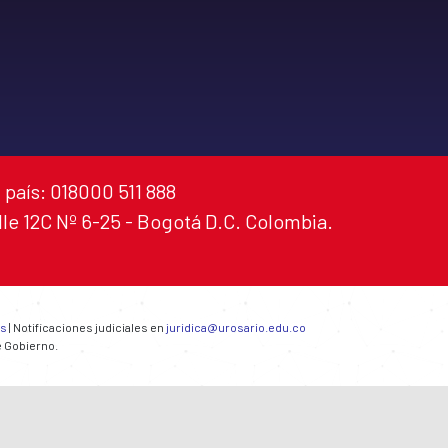
 país: 018000 511 888
alle 12C Nº 6-25 - Bogotá D.C. Colombia.
es
| Notificaciones judiciales en
juridica@urosario.edu.co
e Gobierno.