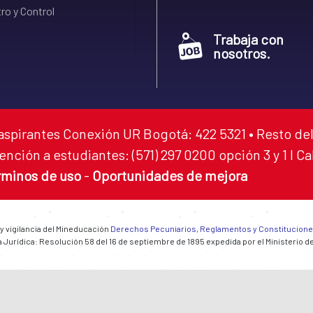
ro y Control
Trabaja con
nosotros.
aspirantes Conexión UR Bogotá: 422 5321 • Resto del
ención a estudiantes: (571) 297 0200 opción 3 y 1 I C
rminos de uso
-
Oportunidades de mejora
 y vigilancia del Mineducación
Derechos Pecuniarios, Reglamentos y Constitucion
 Jurídica: Resolución 58 del 16 de septiembre de 1895 expedida por el Ministerio d