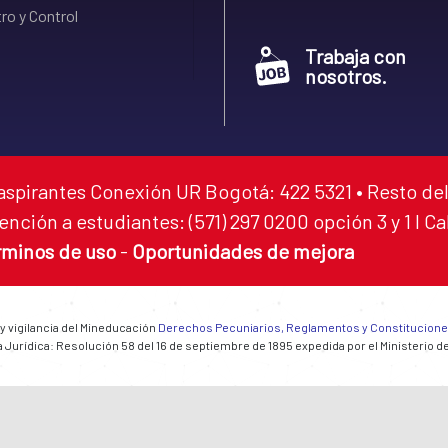
ro y Control
Trabaja con
nosotros.
aspirantes Conexión UR Bogotá: 422 5321 • Resto del
ención a estudiantes: (571) 297 0200 opción 3 y 1 I C
rminos de uso
-
Oportunidades de mejora
 y vigilancia del Mineducación
Derechos Pecuniarios, Reglamentos y Constitucion
 Jurídica: Resolución 58 del 16 de septiembre de 1895 expedida por el Ministerio d