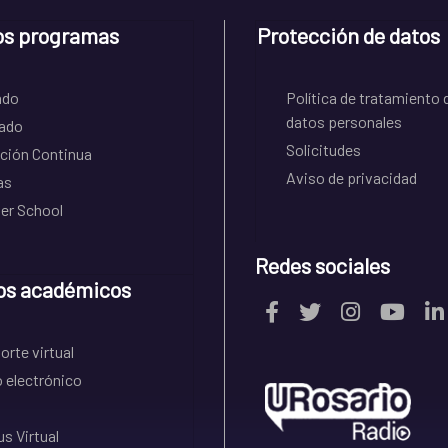
os programas
Protección de datos
ado
Política de tratamiento 
datos personales
ado
Solicitudes
ción Continua
Aviso de privacidad
as
r School
Redes sociales
os académicos
rte virtual
 electrónico
s Virtual