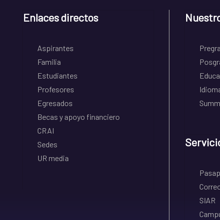
Enlaces directos
Nuestr
Aspirantes
Pregr
Familia
Posgr
Estudiantes
Educa
Profesores
Idiom
Egresados
Summe
Becas y apoyo financiero
CRAI
Servici
Sedes
UR media
Pasapo
Correo
SIAR
Campu