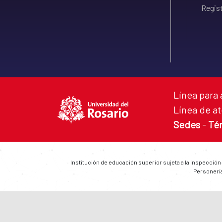
Regist
Línea para 
Línea de at
Sedes
-
Té
Institución de educación superior sujeta a la inspección
Personería