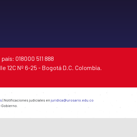
 país: 018000 511 888
alle 12C Nº 6-25 - Bogotá D.C. Colombia.
es
| Notificaciones judiciales en
juridica@urosario.edu.co
e Gobierno.