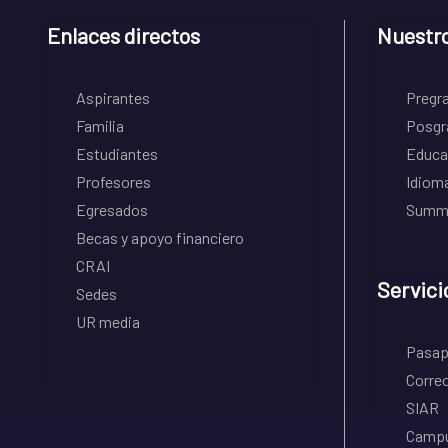
Enlaces directos
Nuestr
Aspirantes
Pregr
Familia
Posgr
Estudiantes
Educa
Profesores
Idiom
Egresados
Summe
Becas y apoyo financiero
CRAI
Servici
Sedes
UR media
Pasapo
Correo
SIAR
Campu