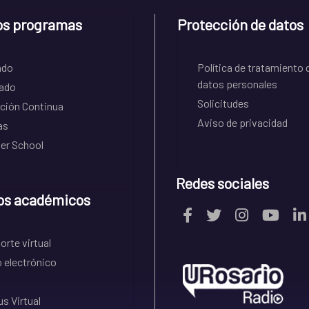
os programas
Protección de datos
ado
Política de tratamiento 
datos personales
ado
Solicitudes
ción Continua
Aviso de privacidad
as
r School
Redes sociales
os académicos
rte virtual
 electrónico
s Virtual