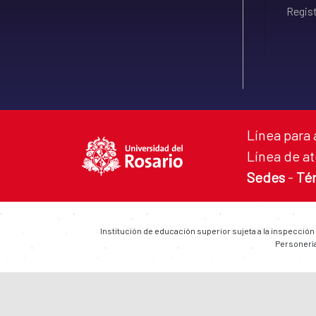
Regist
Línea para 
Línea de at
Sedes
-
Té
Institución de educación superior sujeta a la inspección
Personería