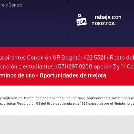
ro y Control
Trabaja con
nosotros.
aspirantes Conexión UR Bogotá: 422 5321 • Resto del
ención a estudiantes: (571) 297 0200 opción 3 y 1 I C
rminos de uso
-
Oportunidades de mejora
 y vigilancia del Mineducación
Derechos Pecuniarios, Reglamentos y Constitucion
 Jurídica: Resolución 58 del 16 de septiembre de 1895 expedida por el Ministerio d