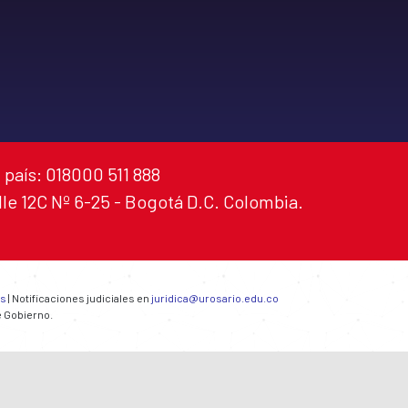
 país: 018000 511 888
alle 12C Nº 6-25 - Bogotá D.C. Colombia.
es
| Notificaciones judiciales en
juridica@urosario.edu.co
e Gobierno.