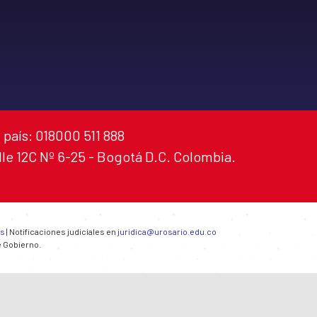
 país: 018000 511 888
alle 12C Nº 6-25 - Bogotá D.C. Colombia.
es
| Notificaciones judiciales en
juridica@urosario.edu.co
e Gobierno.