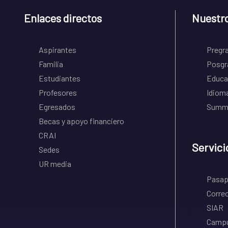
Enlaces directos
Nuestr
Aspirantes
Pregr
Familia
Posgr
Estudiantes
Educa
Profesores
Idiom
Egresados
Summe
Becas y apoyo financiero
CRAI
Servici
Sedes
UR media
Pasapo
Correo
SIAR
Campu