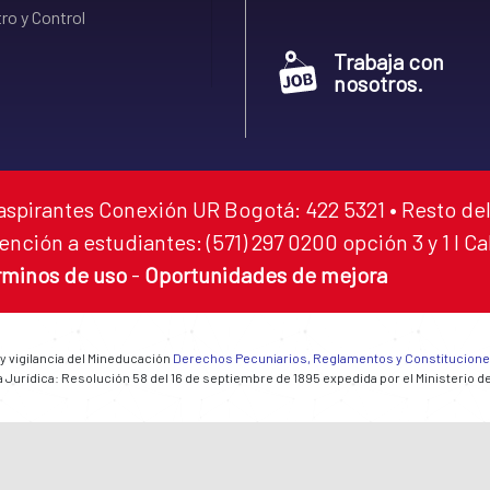
ro y Control
Trabaja con
nosotros.
aspirantes Conexión UR Bogotá: 422 5321 • Resto del
ención a estudiantes: (571) 297 0200 opción 3 y 1 I C
rminos de uso
-
Oportunidades de mejora
 y vigilancia del Mineducación
Derechos Pecuniarios, Reglamentos y Constitucion
 Jurídica: Resolución 58 del 16 de septiembre de 1895 expedida por el Ministerio d