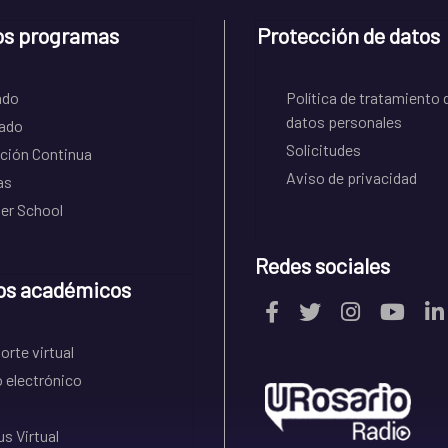
os programas
Protección de datos
ado
Política de tratamiento 
datos personales
ado
Solicitudes
ción Continua
Aviso de privacidad
as
r School
Redes sociales
os académicos
rte virtual
 electrónico
s Virtual