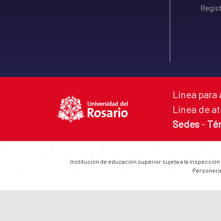
Regist
Línea para 
Línea de at
Sedes
-
Té
Institución de educación superior sujeta a la inspección
Personería