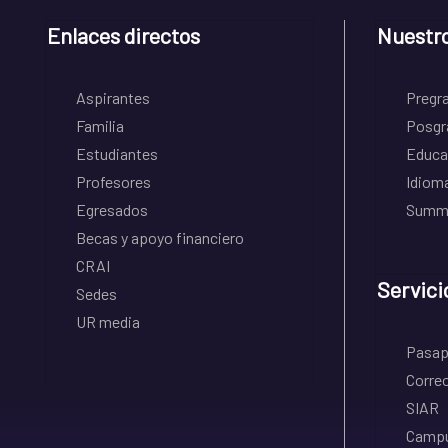
Enlaces directos
Nuestr
Aspirantes
Pregr
Familia
Posgr
Estudiantes
Educa
Profesores
Idiom
Egresados
Summe
Becas y apoyo financiero
CRAI
Servici
Sedes
UR media
Pasapo
Correo
SIAR
Campu