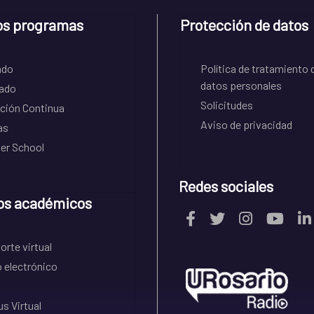
os programas
Protección de datos
ado
Política de tratamiento 
datos personales
ado
Solicitudes
ción Continua
Aviso de privacidad
as
r School
Redes sociales
os académicos
rte virtual
 electrónico
s Virtual