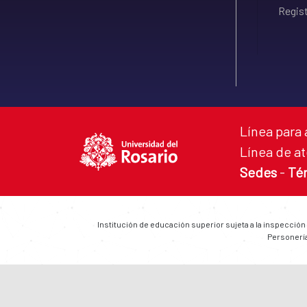
Regist
Línea para 
Línea de at
Sedes
-
Té
Institución de educación superior sujeta a la inspección
Personería