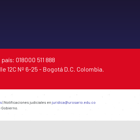
 país: 018000 511 888
alle 12C Nº 6-25 - Bogotá D.C. Colombia.
es
| Notificaciones judiciales en
juridica@urosario.edu.co
e Gobierno.