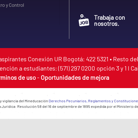
ro y Control
Trabaja con
nosotros.
aspirantes Conexión UR Bogotá: 422 5321 • Resto del
ención a estudiantes: (571) 297 0200 opción 3 y 1 I C
rminos de uso
-
Oportunidades de mejora
 y vigilancia del Mineducación
Derechos Pecuniarios, Reglamentos y Constitucion
 Jurídica: Resolución 58 del 16 de septiembre de 1895 expedida por el Ministerio d