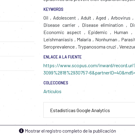
KEYWORDS
Oil
,
Adolescent
,
Adult
,
Aged
,
Arbovirus
,
Disease carrier
,
Disease elimination
,
Di
Economic aspect
,
Epidemic
,
Human
,
I
Leishmaniasis
,
Malaria
,
Nonhuman
,
Parasi
Seroprevalence
,
Trypanosoma cruzi
,
Venezu
ENLACE A LA FUENTE
https://www.scopus.com/inward/record.uri
3099%2818%2930757-6&partnerID=40&md5=
COLECCIONES
Artículos
Estadísticas Google Analytics
Mostrar el registro completo de la publicación