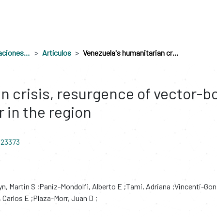
Productos en publicaciones externas
Artículos
Venezuela's humanitarian crisis, resurgence of vector-borne diseases, and implications for spillover in the region
n crisis, resurgence of vector-b
r in the region
/23373
yn, Martin S
Paniz-Mondolfi, Alberto E
Tami, Adriana
Vincenti-Gon
 Carlos E
Plaza-Morr, Juan D