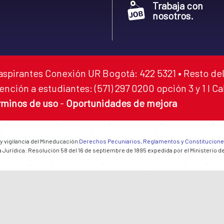
Trabaja con
nosotros.
aspirantes Conexión UR Bogotá: 422 5321 • Resto del
ención a estudiantes: (571) 297 0200 opción 3 y 1 I C
rminos de uso
-
Oportunidades de mejora
 y vigilancia del Mineducación
Derechos Pecuniarios, Reglamentos y Constitucion
 Jurídica: Resolución 58 del 16 de septiembre de 1895 expedida por el Ministerio d