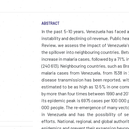
ABSTRACT
In the past 5–10 years, Venezuela has faced a
instability and declining oil revenue. Public he
Review, we assess the impact of Venezuela's 
the spillover into neighbouring countries. B
increase in malaria cases, followed by a 71% 
(240 613). Neighbouring countries, such as Br
malaria cases from Venezuela, from 1538 in 2
disease transmission has been reported, with 
estimated to be as high as 12·5% in one com
by more than four times between 1990 and 201
its epidemic peak is 6975 cases per 100 000 p
000 people. The re-emergence of many vector-
in Venezuela and has the possibility of se
efforts. National, regional, and global autho
epidemics and prevent their expansion beyond