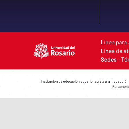
Línea para 
Línea de at
Sedes
-
Té
Institución de educación superior sujeta a la inspección
Personería