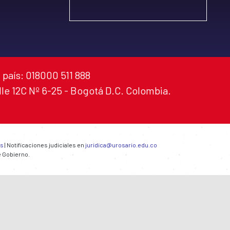
 país: 018000 511 888
alle 12C Nº 6-25 - Bogotá D.C. Colombia.
es
| Notificaciones judiciales en
juridica@urosario.edu.co
e Gobierno.