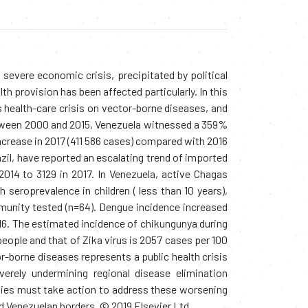
 severe economic crisis, precipitated by political
alth provision has been affected particularly. In this
health-care crisis on vector-borne diseases, and
etween 2000 and 2015, Venezuela witnessed a 359%
increase in 2017 (411 586 cases) compared with 2016
azil, have reported an escalating trend of imported
014 to 3129 in 2017. In Venezuela, active Chagas
seroprevalence in children ( less than 10 years),
munity tested (n=64). Dengue incidence increased
6. The estimated incidence of chikungunya during
eople and that of Zika virus is 2057 cases per 100
borne diseases represents a public health crisis
verely undermining regional disease elimination
rities must take action to address these worsening
 Venezuelan borders. © 2019 Elsevier Ltd