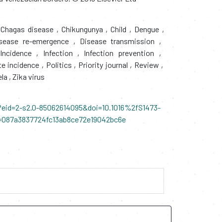
Chagas disease
,
Chikungunya
,
Child
,
Dengue
,
sease re-emergence
,
Disease transmission
,
ncidence
,
Infection
,
Infection prevention
,
te incidence
,
Politics
,
Priority journal
,
Review
,
ela
,
Zika virus
?eid=2-s2.0-85062614095&doi=10.1016%2fS1473-
087a3837724fc13ab8ce72e19042bc6e