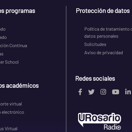
os programas
Protección de datos
ado
Política de tratamiento 
datos personales
ado
Solicitudes
ción Continua
Aviso de privacidad
as
r School
Redes sociales
os académicos
rte virtual
 electrónico
s Virtual