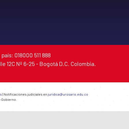
 país: 018000 511 888
alle 12C Nº 6-25 - Bogotá D.C. Colombia.
es
| Notificaciones judiciales en
juridica@urosario.edu.co
e Gobierno.