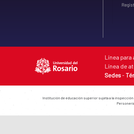
Regist
Línea para 
Línea de at
Sedes
-
Té
Institución de educación superior sujeta a la inspección
Personería