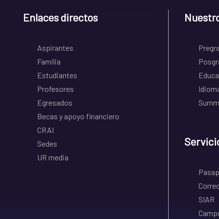
Enlaces directos
Nuestr
Aspirantes
Pregr
Familia
Posgr
Estudiantes
Educa
Profesores
Idiom
Egresados
Summe
Becas y apoyo financiero
CRAI
Servici
Sedes
UR media
Pasapo
Correo
SIAR
Campu