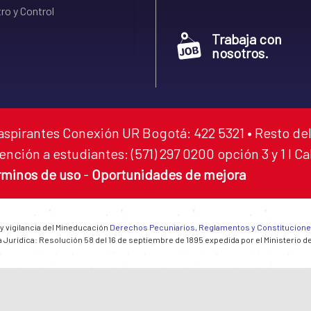
ro y Control
Trabaja con
nosotros.
aspirantes Conexión UR Bogotá: 422 5321 • Resto del
ención a estudiantes: (571) 297 0200 opción 3 y 1 I C
rminos de uso
-
Oportunidades de mejora
 y vigilancia del Mineducación
Derechos Pecuniarios, Reglamentos y Constitucion
 Jurídica: Resolución 58 del 16 de septiembre de 1895 expedida por el Ministerio d