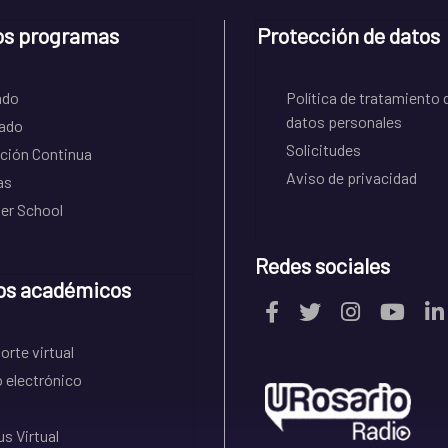
os programas
Protección de datos
ado
Política de tratamiento 
datos personales
ado
Solicitudes
ción Continua
Aviso de privacidad
as
r School
Redes sociales
os académicos
rte virtual
 electrónico
s Virtual