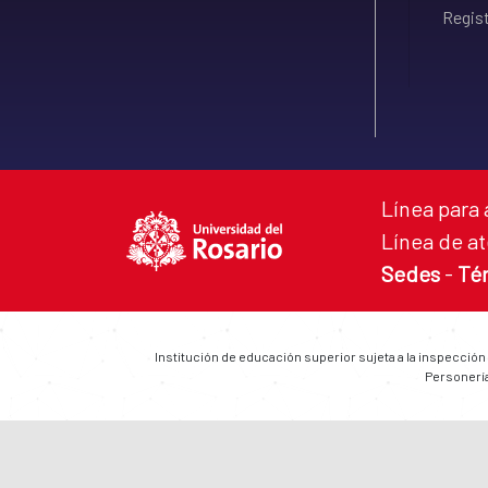
Regist
Línea para 
Línea de at
Sedes
-
Té
Institución de educación superior sujeta a la inspección
Personería