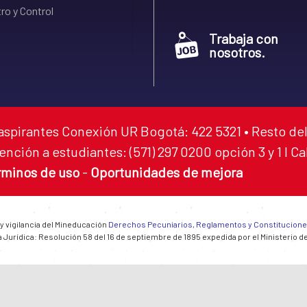
ro y Control
Trabaja con
nosotros.
aspirantes Conexión UR Bogotá: 422 5321 • Resto del
ención a estudiantes: (571) 297 0200 opción 3 y 1 I C
rminos de uso
-
Oportunidades de mejora
 y vigilancia del Mineducación
Derechos Pecuniarios, Reglamentos y Constitucion
 Jurídica: Resolución 58 del 16 de septiembre de 1895 expedida por el Ministerio d