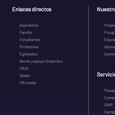
Enlaces directos
Nuestr
Aspirantes
Pregr
Familia
Posgr
Estudiantes
Educa
Profesores
Idiom
Egresados
Summe
Becas y apoyo financiero
CRAI
Servici
Sedes
UR media
Pasapo
Correo
SIAR
Campu