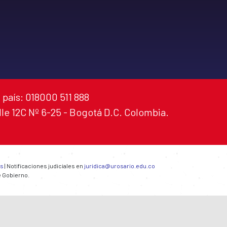
 país: 018000 511 888
alle 12C Nº 6-25 - Bogotá D.C. Colombia.
es
| Notificaciones judiciales en
juridica@urosario.edu.co
e Gobierno.