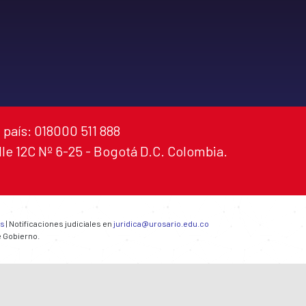
 país: 018000 511 888
alle 12C Nº 6-25 - Bogotá D.C. Colombia.
es
| Notificaciones judiciales en
juridica@urosario.edu.co
e Gobierno.