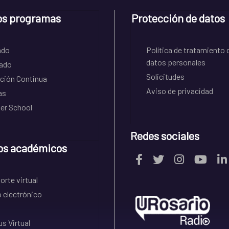
os programas
Protección de datos
ado
Política de tratamiento 
datos personales
ado
Solicitudes
ción Continua
Aviso de privacidad
as
r School
Redes sociales
os académicos
rte virtual
 electrónico
s Virtual