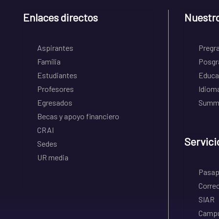
Enlaces directos
Nuestr
Aspirantes
Pregr
Familia
Posgr
Estudiantes
Educa
Profesores
Idiom
Egresados
Summe
Becas y apoyo financiero
CRAI
Servici
Sedes
UR media
Pasapo
Correo
SIAR
Campu