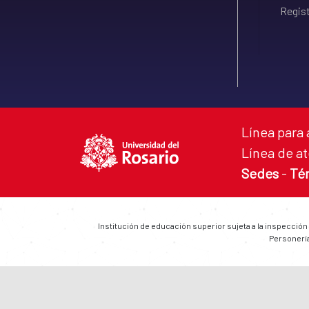
Regist
Línea para 
Línea de at
Sedes
-
Té
Institución de educación superior sujeta a la inspección
Personería