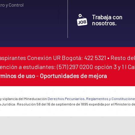
ro y Control
Trabaja con
nosotros.
aspirantes Conexión UR Bogotá: 422 5321 • Resto del
ención a estudiantes: (571) 297 0200 opción 3 y 1 I C
rminos de uso
-
Oportunidades de mejora
 y vigilancia del Mineducación
Derechos Pecuniarios, Reglamentos y Constitucion
 Jurídica: Resolución 58 del 16 de septiembre de 1895 expedida por el Ministerio d