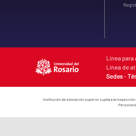
Regist
Línea para 
Línea de at
Sedes
-
Té
Institución de educación superior sujeta a la inspección
Personería