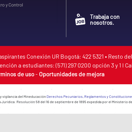
ro y Control
Trabaja con
nosotros.
aspirantes Conexión UR Bogotá: 422 5321 • Resto del
ención a estudiantes: (571) 297 0200 opción 3 y 1 I C
rminos de uso
-
Oportunidades de mejora
 y vigilancia del Mineducación
Derechos Pecuniarios, Reglamentos y Constitucion
 Jurídica: Resolución 58 del 16 de septiembre de 1895 expedida por el Ministerio d