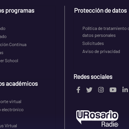
os programas
Protección de datos
ado
Política de tratamiento 
datos personales
ado
Solicitudes
ción Continua
Aviso de privacidad
as
r School
Redes sociales
os académicos
rte virtual
 electrónico
s Virtual