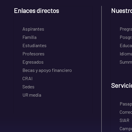
Enlaces directos
Nuestr
Aspirantes
Pregr
Familia
Posgr
Estudiantes
Educa
Profesores
Idiom
Egresados
Summe
Becas y apoyo financiero
CRAI
Servici
Sedes
UR media
Pasapo
Correo
SIAR
Campu