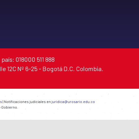
 país: 018000 511 888
alle 12C Nº 6-25 - Bogotá D.C. Colombia.
es
| Notificaciones judiciales en
juridica@urosario.edu.co
e Gobierno.