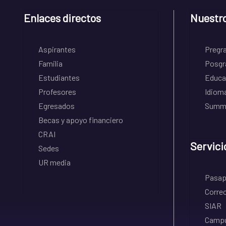
Enlaces directos
Nuestr
Aspirantes
Pregr
Familia
Posgr
Estudiantes
Educa
Profesores
Idiom
Egresados
Summe
Becas y apoyo financiero
CRAI
Servici
Sedes
UR media
Pasapo
Correo
SIAR
Campu