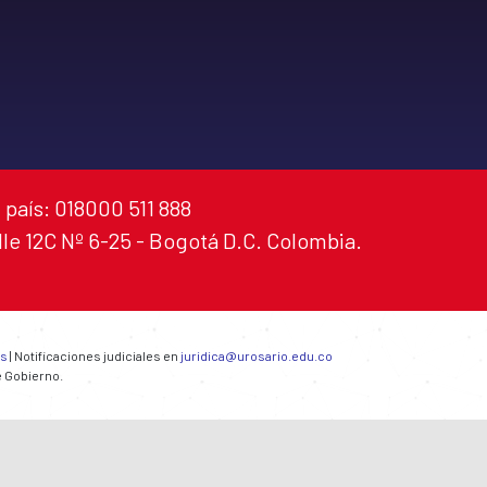
 país: 018000 511 888
alle 12C Nº 6-25 - Bogotá D.C. Colombia.
es
| Notificaciones judiciales en
juridica@urosario.edu.co
e Gobierno.