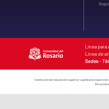
Regist
Línea para 
Línea de at
Sedes
-
Té
Institución de educación superior sujeta a la inspección
Personería