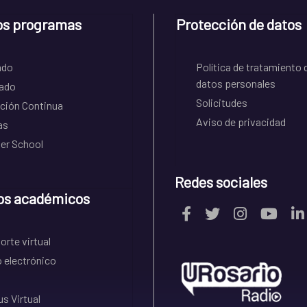
os programas
Protección de datos
ado
Política de tratamiento 
datos personales
ado
Solicitudes
ción Continua
Aviso de privacidad
as
r School
Redes sociales
os académicos
rte virtual
 electrónico
s Virtual