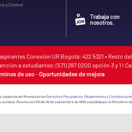
ro y Control
Trabaja con
nosotros.
aspirantes Conexión UR Bogotá: 422 5321 • Resto del
ención a estudiantes: (571) 297 0200 opción 3 y 1 I C
rminos de uso
-
Oportunidades de mejora
 y vigilancia del Mineducación
Derechos Pecuniarios, Reglamentos y Constitucion
 Jurídica: Resolución 58 del 16 de septiembre de 1895 expedida por el Ministerio d