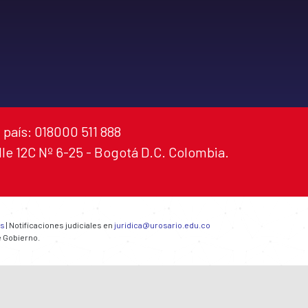
 país: 018000 511 888
alle 12C Nº 6-25 - Bogotá D.C. Colombia.
es
| Notificaciones judiciales en
juridica@urosario.edu.co
e Gobierno.