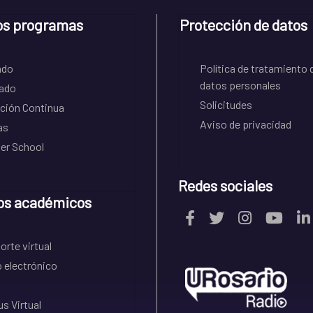
os programas
Protección de datos
ado
Política de tratamiento 
datos personales
ado
Solicitudes
ción Continua
Aviso de privacidad
as
r School
Redes sociales
os académicos
rte virtual
 electrónico
s Virtual