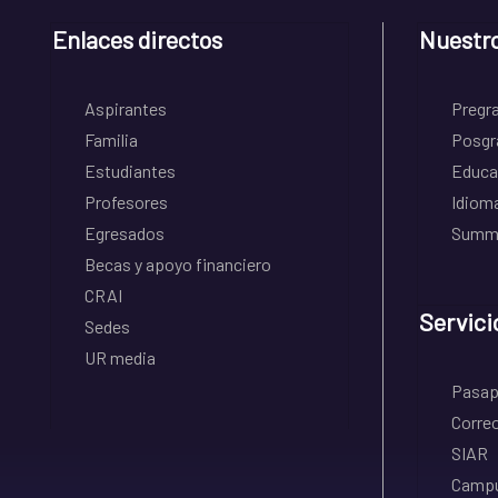
Enlaces directos
Nuestr
Aspirantes
Pregr
Familia
Posgr
Estudiantes
Educa
Profesores
Idiom
Egresados
Summe
Becas y apoyo financiero
CRAI
Servici
Sedes
UR media
Pasapo
Correo
SIAR
Campu