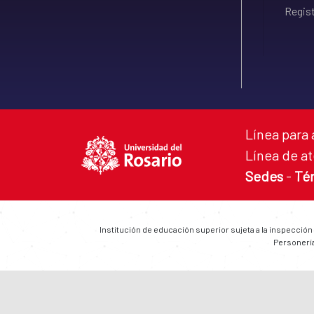
Regist
Línea para 
Línea de at
Sedes
-
Té
Institución de educación superior sujeta a la inspección
Personería