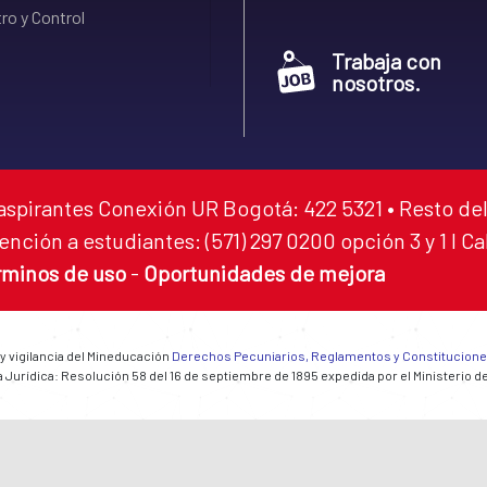
ro y Control
Trabaja con
nosotros.
aspirantes Conexión UR Bogotá: 422 5321 • Resto del
ención a estudiantes: (571) 297 0200 opción 3 y 1 I C
rminos de uso
-
Oportunidades de mejora
 y vigilancia del Mineducación
Derechos Pecuniarios, Reglamentos y Constitucion
 Jurídica: Resolución 58 del 16 de septiembre de 1895 expedida por el Ministerio d