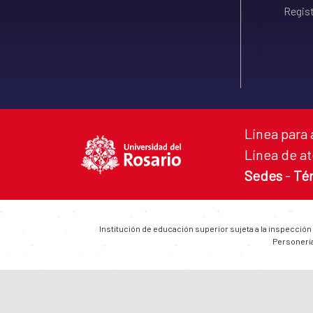
Regist
Línea para 
Línea de at
Sedes
-
Té
Institución de educación superior sujeta a la inspección
Personería