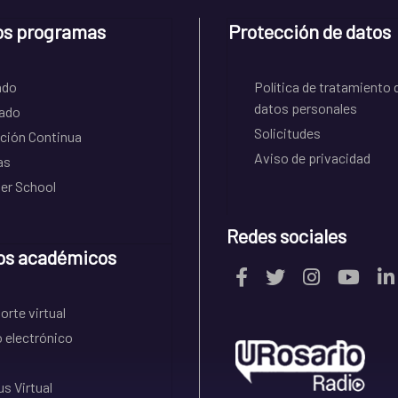
os programas
Protección de datos
ado
Política de tratamiento 
datos personales
ado
Solicitudes
ción Continua
Aviso de privacidad
as
r School
Redes sociales
os académicos
rte virtual
 electrónico
s Virtual