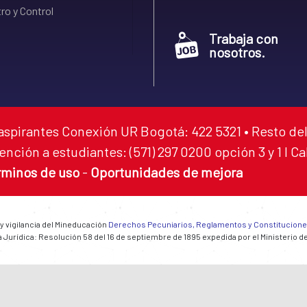
ro y Control
Trabaja con
nosotros.
aspirantes Conexión UR Bogotá: 422 5321 • Resto del
ención a estudiantes: (571) 297 0200 opción 3 y 1 I C
rminos de uso
-
Oportunidades de mejora
 y vigilancia del Mineducación
Derechos Pecuniarios, Reglamentos y Constitucion
 Jurídica: Resolución 58 del 16 de septiembre de 1895 expedida por el Ministerio d