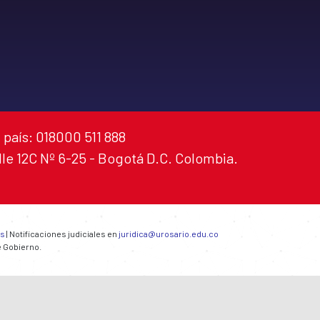
 país: 018000 511 888
alle 12C Nº 6-25 - Bogotá D.C. Colombia.
es
| Notificaciones judiciales en
juridica@urosario.edu.co
e Gobierno.