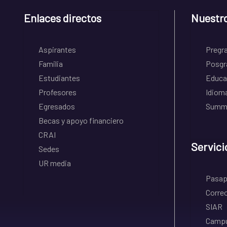
Enlaces directos
Nuestr
Aspirantes
Pregr
Familia
Posgr
Estudiantes
Educa
Profesores
Idiom
Egresados
Summe
Becas y apoyo financiero
CRAI
Servici
Sedes
UR media
Pasapo
Correo
SIAR
Campu