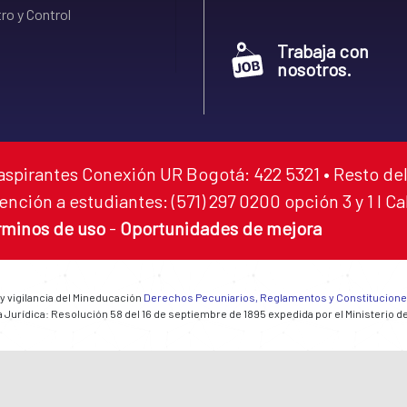
ro y Control
Trabaja con
nosotros.
aspirantes Conexión UR Bogotá: 422 5321 • Resto del
ención a estudiantes: (571) 297 0200 opción 3 y 1 I C
rminos de uso
-
Oportunidades de mejora
 y vigilancia del Mineducación
Derechos Pecuniarios, Reglamentos y Constitucion
 Jurídica: Resolución 58 del 16 de septiembre de 1895 expedida por el Ministerio d