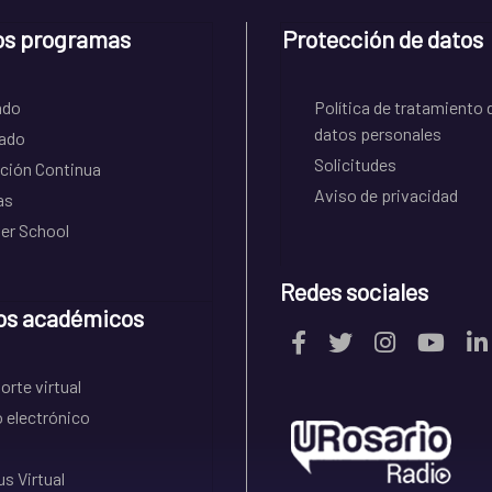
os programas
Protección de datos
ado
Política de tratamiento 
datos personales
ado
Solicitudes
ción Continua
Aviso de privacidad
as
r School
Redes sociales
os académicos
rte virtual
 electrónico
s Virtual