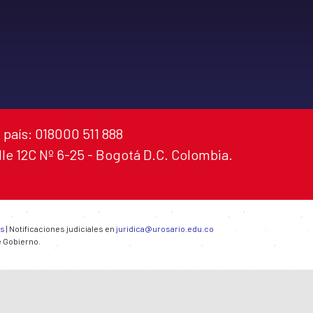
 país: 018000 511 888
alle 12C Nº 6-25 - Bogotá D.C. Colombia.
es
| Notificaciones judiciales en
juridica@urosario.edu.co
e Gobierno.