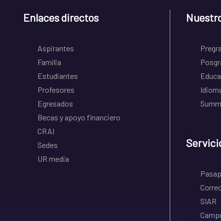
Enlaces directos
Nuestr
Aspirantes
Pregr
Familia
Posgr
Estudiantes
Educa
Profesores
Idiom
Egresados
Summe
Becas y apoyo financiero
CRAI
Servici
Sedes
UR media
Pasapo
Correo
SIAR
Campu