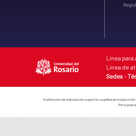
Regist
Línea para 
Línea de at
Sedes
-
Té
Institución de educación superior sujeta a la inspección
Personería